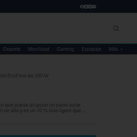
Deporte
Movilidad
Gaming
Equipaje
Más
xible EcoFlow de 100 W
rco que puede alcanzar un panel solar
cm de alto y es un 70 % más ligero que…