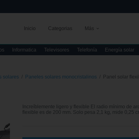
Inicio
Categorias
Más
os
Informatica
Televisores
Telefonía
Energía solar
 solares
/
Paneles solares monocristalinos
/
Panel solar fle
Increíblemente ligero y flexible El radio mínimo de a
flexible es de 200 mm. Solo pesa 2,1 kg, mide 0,25 