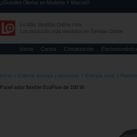
¡¡Grandes Ofertas en Modelos Y Marcas!!
Lo Más Vendido Online.com
Los productos más vendidos en Tiendas Online
Varios
Cocina
Climatización
Electrodoméstic
Inicio
/
Exterior, energía y movilidad
/
Energía solar
/
Paneles
Panel solar flexible EcoFlow de 100 W