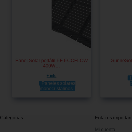
Panel Solar portátil EF ECOFLOW
SunneSola
400W…
+ info
Paneles solares
monocristalinos
Categorias
Enlaces importan
Mi cuenta