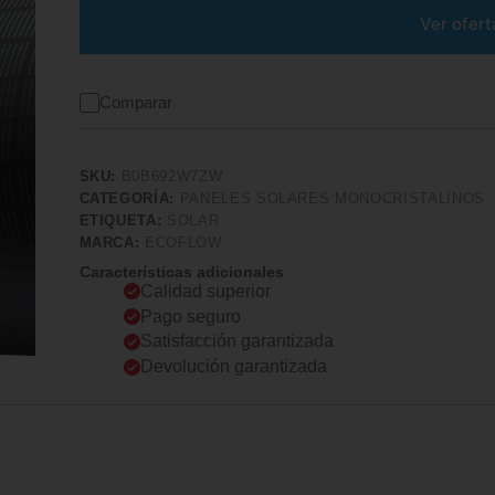
Ver ofert
Comparar
SKU:
B0B692W7ZW
CATEGORÍA:
PANELES SOLARES MONOCRISTALINOS
ETIQUETA:
SOLAR
MARCA:
ECOFLOW
Características adicionales
Calidad superior
Pago seguro
Satisfacción garantizada
Devolución garantizada