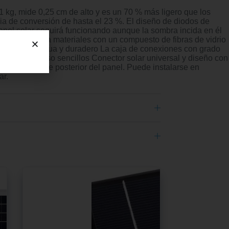
1 kg, mide 0,25 cm de alto y es un 70 % más ligero que los
cia de conversión de hasta el 23 %. El diseño de diodos de
 panel solar seguirá funcionando aunque la sombra incida en él
ciencia, utiliza materiales con un compuesto de fibras de vidrio
sistente al agua y duradero La caja de conexiones con grado
Instalación y uso sencillos Conector solar universal y diseño con
ivo en la parte posterior del panel. Puede instalarse en
ar.