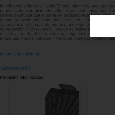
Increíblemente ligero y flexible El radio mínimo de arco que pu
paneles solares tradicionales. Alta eficiencia de conversión Co
derivación impide que el panel del producto se sobrecaliente y
de manera accidental. Materiales de excelente calidad Fabricado
avanzadas que han pasado por un proceso de laminación integra
de protección IP68 es versátil, ya que es resistente a la sucied
orificios alrededor del producto para colgarlo con ganchos o fi
remolques, barcos, cabañas, tiendas de campaña, coches, camione
Información adicional
Valoraciones (0)
Productos relacionados