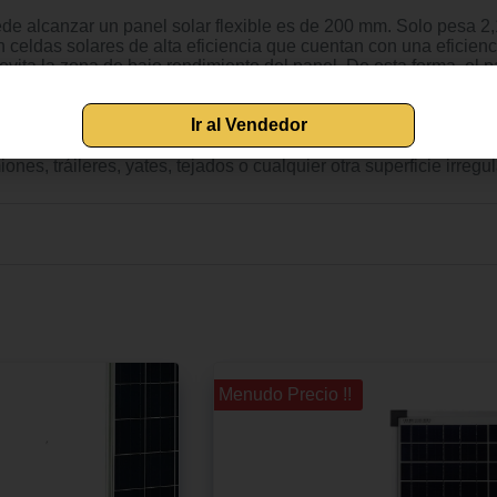
ede alcanzar un panel solar flexible es de 200 mm. Solo pesa 2,
n celdas solares de alta eficiencia que cuentan con una eficien
 evita la zona de bajo rendimiento del panel. De esta forma, el
 con 182 celdas de silicio cristalinas de gran tamaño y alta efi
do para aumentar la protección y la durabilidad del panel. Re
ad, el polvo, los residuos y los chorros de agua a baja presión. 
jarlo completamente a una superficie de instalación con un adhes
s, tráileres, yates, tejados o cualquier otra superficie irregul
Ir al Vendedor
¡¡ Menudo Precio !!