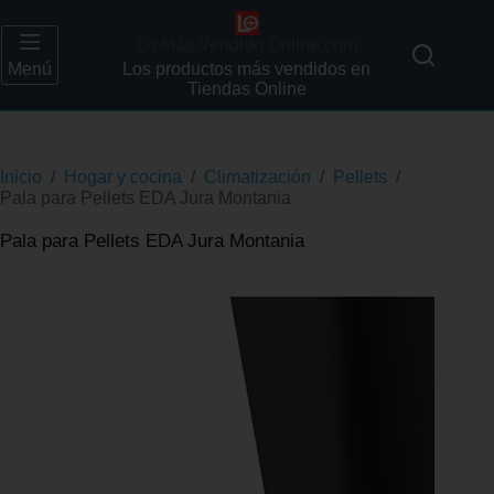
Lo Más Vendido Online.com
Menú
Los productos más vendidos en
Tiendas Online
Inicio
/
Hogar y cocina
/
Climatización
/
Pellets
/
Pala para Pellets EDA Jura Montania
Pala para Pellets EDA Jura Montania