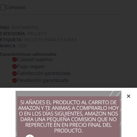
Comparar
SKU:
B0BJW687K5
CATEGORÍA:
PELLETS
ETIQUETA:
PELLETS PARA ESTUFAS
MARCA:
EDA
Características adicionales
Calidad superior
Pago seguro
Satisfacción garantizada
Devolución garantizada
Descripción
Comprar los productos más vendidos en tiendas online
Práctico y ligero: con capacidad para hasta 700 gramos de
pellets (1 litro), la pala de pellets Jura Montania te permite
cargar tu estufa de pellets de forma rápida y eficiente.
SISTEMA PATENTADO: Debido a que el polvo de gránulos