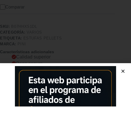
Comparar
SKU:
B07HHXS1DL
CATEGORÍA:
VARIOS
ETIQUETA:
ESTUFAS PELLETS
MARCA:
PINI
Características adicionales
Calidad superior
Pago seguro
Satisfacción garantizada
Devolución garantizada
Descripción
Comprar los productos más vendidos en tiendas online
Calefactor especial para baño Orbegozo con índice de
protección IP-22, elementos calefactables cerámicos PTC y
display digital que nos ayudará a controlar las distintas
funciones del aparato. Mayor comodidad gracias a su sistema