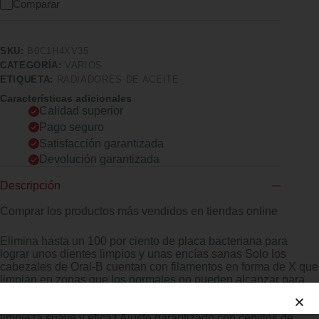
Comparar
SKU:
B0C1H4XV35
CATEGORÍA:
VARIOS
ETIQUETA:
RADIADORES DE ACEITE
Características adicionales
Calidad superior
Pago seguro
Satisfacción garantizada
Devolución garantizada
Descripción
Comprar los productos más vendidos en tiendas online
Elimina hasta un 100 por ciento de placa bacteriana para
lograr unos dientes limpios y unas encías sanas Solo los
cabezales de Oral-B cuentan con filamentos en forma de X que
limpian en zonas que los normales no pueden alcanzar para
una eficacia de limpieza óptima Oral-B Sensitive Clean
incorpora filamentos suaves de alta densidad para una
limpieza suave y eficaz Ajuste garantizado con cepillos de