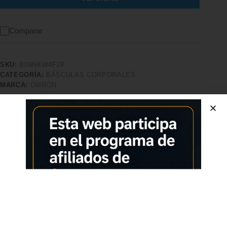
Comparar
SKU:
B09NKW4F2K
CATEGORÍA:
BÁSCULAS CORPORALES
MARCA:
OMRON
Características adicionales
Calidad superior
Pago seguro
Satisfacción garantizada
Devolución garantizada
Descripción
Comprar los productos más vendidos en tiendas online
Báscula para peso corporal simple de usar: consigue
mediciones precisas en solo un segundo, simplemente apoya
el pie sobre la plataforma para comenzar a pesarte La gran