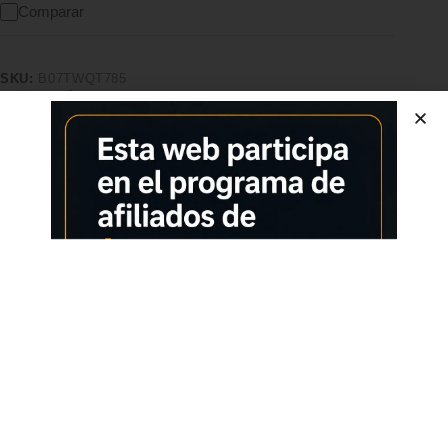
Comparar
SKU:
B07TWQT785
CATEGORÍA:
HERVIDORES PARA HUEVOS
ETIQUETA:
HERVIDOR DE HUEVOS
MARCA:
NAVARIS
Características adicionales
Calidad superior
Pago seguro
Satisfacción garantizada
Devolución garantizada
Descripción
Comprar los productos más vendidos en tiendas online
Navaris Hervidor de huevos
EN SU PUNTO: Con el cocedor de huevos puedes cocinar
cómodamente hasta 7 huevos. Solo tienes que echar agua y
programar en el temporizador el grado de dureza deseado.