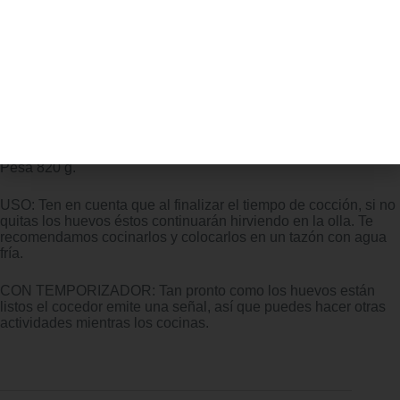
FUENTE DE PROTEÍNA: Si quieres hacer huevos escalfados,
solo tienes que ponerlos dentro del cuecehuevos y fijar el
tiempo de cocción. ¡Perfecto para añadir a tus platos este
saludable alimento!
DETALLES: 1x hervidor de huevos, 1x perforador de huevos y
1x taza medidora. El cocedor tiene unas dimensiones de 22 x
17,5 x 14,5 cm y está hecho de plástico y acero Inoxidable.
Pesa 820 g.
USO: Ten en cuenta que al finalizar el tiempo de cocción, si no
quitas los huevos éstos continuarán hirviendo en la olla. Te
recomendamos cocinarlos y colocarlos en un tazón con agua
fría.
CON TEMPORIZADOR: Tan pronto como los huevos están
listos el cocedor emite una señal, así que puedes hacer otras
actividades mientras los cocinas.