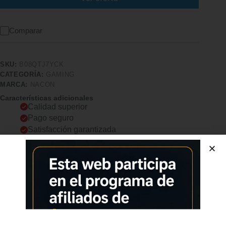
Comparar
SKU:
B08QTJ7YCK
CATEGORÍA:
GAMING
MARCA:
NACON
Características adicionales
Calidad superior
Pago seguro
Satisfacción garantizada
Devolución garantizada
Descripción
Comprar los productos más vendidos en tiendas online
MÁS DE 100 PREAJUSTES DE AUDIO GAMING: libera
preajustes de audio personalizados para GTA V, FIFA, Call of
Duty y más, con la app Companion de Arctis Nova 5 BATERÍA