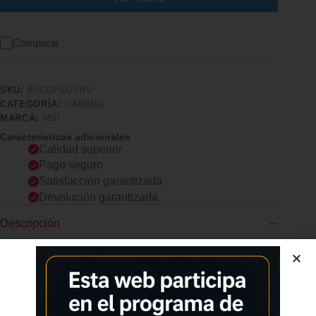
Comparar
SKU:
B0CQPLGTRV
CATEGORÍA:
GAMING
MARCA:
MSI
Características adicionales
Calidad superior
Pago seguro
Satisfacción garantizada
Devolución garantizada
Descripción
Comprar los productos más vendidos en tiendas online
Altura ajustable para mayor versatilidad Personalice sus
posiciones de trabajo y sentado con 2 características
preestablecidas de altura ajustable, que van desde 72cm hasta