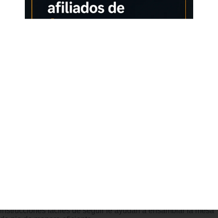
117cm (adecuado para la mayoría de las personas). Tanto si
prefiere estar de pie o sentado, este escritorio de ordenador
promueve la comodidad y la productividad. Estilo moderno
clásico de mediados de siglo Con detalles atractivos,nuestro
escritorio de pie aplica el concepto de diseño industrial
dedicado a crear una escena clásica en los hogares. Los
tableros dobles quitan la frialdad tecnológica y añaden belleza
a este escritorio ajustable. Estantes multifuncionales para
monitor Las prácticas varias superficies de trabajo en 120cm
140cm 160cm proporcionan amplios espacios y
multiselecciones. Con el diseño ergonómico del soporte del
monitor, que también se puede utilizar como un cúbico de
almacenamiento abierto, dar más espacio para el
almacenamiento y la organización en las oficinas en casa.
Puede elegir colocar o quitar el soporte del monitor, también se
puede utilizar como un estante de almacenamiento. Sólido y
Fiable Sólida construcción y patas especiales deisgned con
marco de acero resistente de grado industrial, contribuye una
capacidad de carga de 60KG (incluyendo el escritorio) en
condiciones estáticas. Puede soportar equipos y proporcionar
un espacio de trabajo fiable. Simple Montaje Nuestro escritorio
eléctrico viene en un embalaje de una caja que es conveniente
para usted, también reduce la carga ambiental. Contribuyendo
a la protección del planeta. Las piezas numeradas y las
instrucciones fáciles de seguir le ayudan a ensamblar la mesa