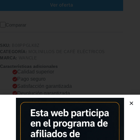
Ver oferta
Comparar
SKU:
B08PPGLK8Z
CATEGORÍA:
MOLINILLOS DE CAFÉ ELÉCTRICOS
MARCA:
WANCLE
Características adicionales
Calidad superior
Pago seguro
Satisfacción garantizada
Devolución garantizada
Descripción
Comprar los productos más vendidos en tiendas online
Molienda Sin Esfuerzo Con un motor de cobre puro y una hoja
de acero inoxidable, el Molinillo de Café Wancle le permite