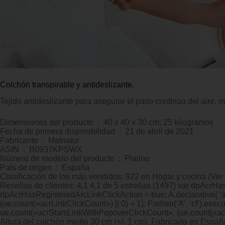
Colchón transpirable y antideslizante.
Tejido antideslizante para asegurar el paso continuo del aire,
Dimensiones del producto ‏ : ‎ 40 x 40 x 30 cm; 25 kilogramos
Fecha de primera disponibilidad ‏ : ‎ 21 de abril de 2021
Fabricante ‏ : ‎ Matnatur
ASIN ‏ : ‎ B0937KPSWX
Número de modelo del producto ‏ : ‎ Platino
País de origen ‏ : ‎ España
Clasificación de los más vendidos: 922 en Hogar y cocina (Ver
Reseñas de clientes: 4,1 4,1 de 5 estrellas (1497) var dpAcrHa
dpAcrHasRegisteredArcLinkClickAction = true; A.declarative( ‘acrL
(ue.count(«acrLinkClickCount») || 0) + 1); P.when(‘A’, ‘cf’).execut
ue.count(«acrStarsLinkWithPopoverClickCount», (ue.count(«acrS
Altura del colchón medio 30 cm (+/- 1 cm). Fabricado en Españ