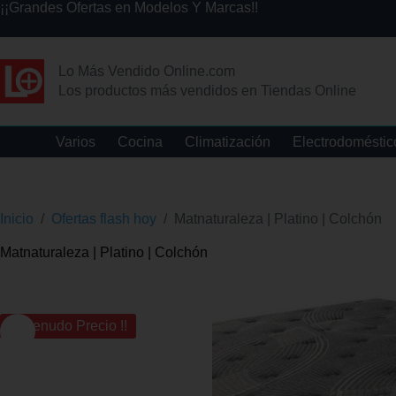
¡¡Grandes Ofertas en Modelos Y Marcas!!
Lo Más Vendido Online.com
Los productos más vendidos en Tiendas Online
Varios
Cocina
Climatización
Electrodoméstic
Inicio
/
Ofertas flash hoy
/
Matnaturaleza | Platino | Colchón
Matnaturaleza | Platino | Colchón
¡¡ Menudo Precio !!