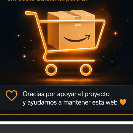
génicos, antiácaros y antibacterias.
tornos de tu cuerpo.