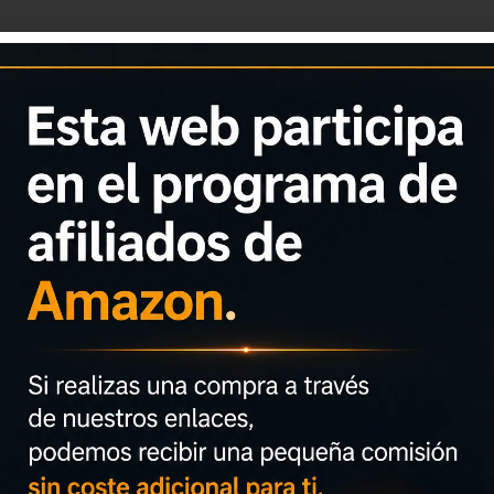
génica, 1cm de viscoelástica, 2cm de viscosoft y 4cm de alta re