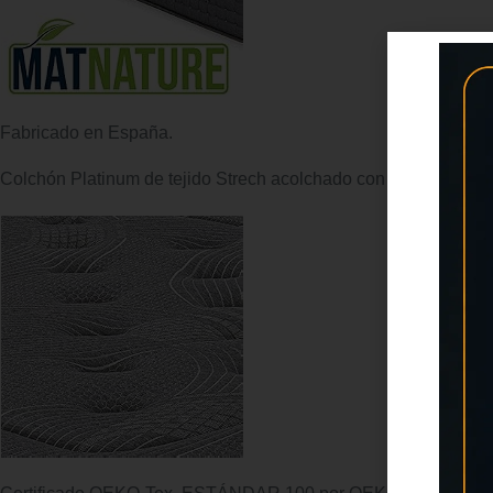
Fabricado en España.
Colchón Platinum de tejido Strech acolchado con fibra hipoaler