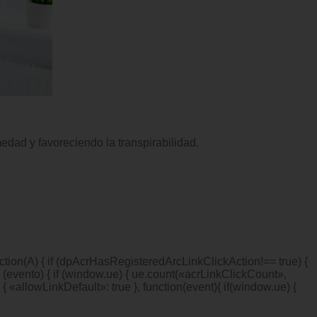
edad y favoreciendo la transpirabilidad.
ction(A) { if (dpAcrHasRegisteredArcLinkClickAction!== true) {
n (evento) { if (window.ue) { ue.count(«acrLinkClickCount»,
, { «allowLinkDefault»: true }, function(event){ if(window.ue) {