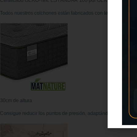
Certificado OEKO-Tex. ESTÁNDAR 100 por OEKO-TEX
Todos nuestros colchones están fabricados con tejidos hipoaler
30cm de altura
Consigue reducir los puntos de presión, adaptándose a los con