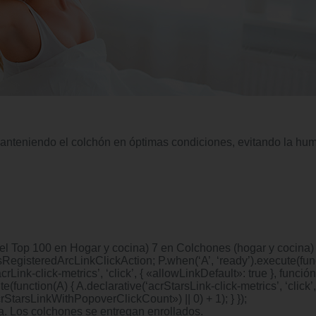
 manteniendo el colchón en óptimas condiciones, evitando la hum
 el Top 100 en Hogar y cocina) 7 en Colchones (hogar y cocina)
sRegisteredArcLinkClickAction; P.when(‘A’, ‘ready’).execute(fun
ink-click-metrics’, ‘click’, { «allowLinkDefault»: true }, funció
e(function(A) { A.declarative(‘acrStarsLink-click-metrics’, ‘click’
tarsLinkWithPopoverClickCount») || 0) + 1); } });
a. Los colchones se entregan enrollados.