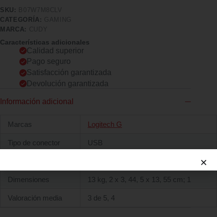
SKU:
B07W7M8CLV
CATEGORÍA:
GAMING
MARCA:
CUDY
Características adicionales
Calidad superior
Pago seguro
Satisfacción garantizada
Devolución garantizada
Información adicional
Marcas
Logitech G
Tipo de conector
USB
Peso
13 kg
Dimensiones
13 kg, 2 x 3, 44, 5 x 13, 55 cm; 1
Valoración media
3 de 5, 4