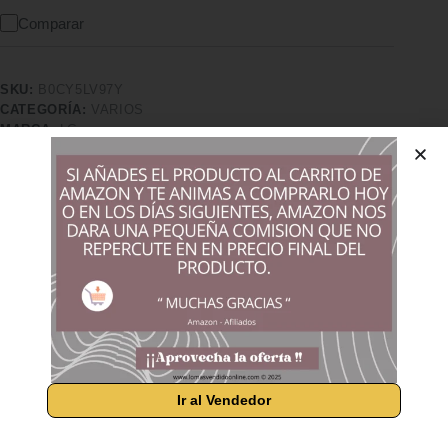
Comparar
SKU:
B0CY5LV97Y
CATEGORÍA:
VARIOS
MARCA:
LG
Características adicionales
Calidad superior
Pago seguro
Satisfacción garantizada
Devolución garantizada
Información adicional
Marcas
LG
Valoraciones (0)
Ir al Vendedor