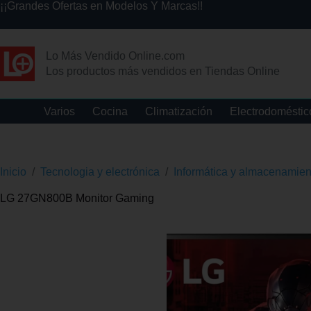
¡¡Grandes Ofertas en Modelos Y Marcas!!
Lo Más Vendido Online.com
Los productos más vendidos en Tiendas Online
Varios
Cocina
Climatización
Electrodoméstic
Inicio
/
Tecnologia y electrónica
/
Informática y almacenamien
LG 27GN800B Monitor Gaming