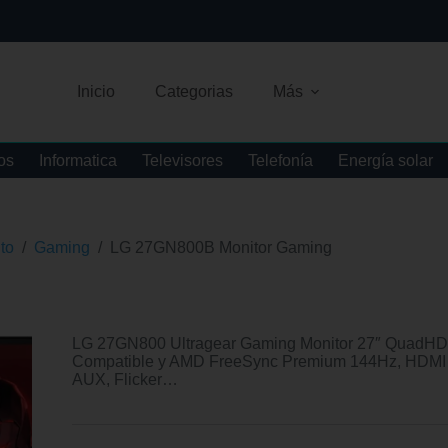
Inicio
Categorias
Más
os
Informatica
Televisores
Telefonía
Energía solar
to
/
Gaming
/
LG 27GN800B Monitor Gaming
LG 27GN800 Ultragear Gaming Monitor 27″ QuadHD
Compatible y AMD FreeSync Premium 144Hz, HDMI 2.
AUX, Flicker…