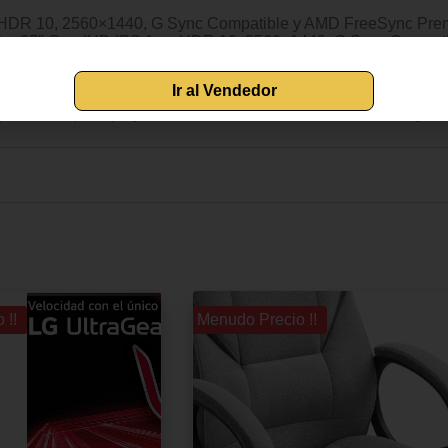
DR 10, 2560×1440, G Sync Compatible y AMD FreeSync Premiu
itor 27″ QuadHD IPS 1ms HDR 10, 2560×1440, G Sync Compat
800 Ultragear Gaming Monitor 27″ QuadHD IPS 1ms HDR 10, 2
r Safe, Negro LG 27GN800 Ultragear Gaming Monitor 27″ Quad
 1.4, Puerto AUX, Flicker Safe, Negro LG 27GN800 Ultragear
CP 2.2), Display Port 1.4, Puerto AUX, Flicker Safe, Negro
Ir al Vendedor
 !!
¡¡ Menudo Precio !!