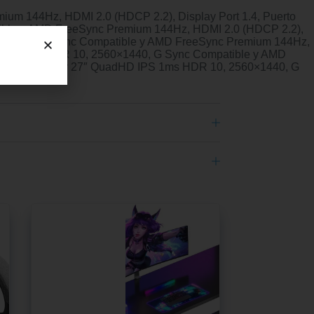
m 144Hz, HDMI 2.0 (HDCP 2.2), Display Port 1.4, Puerto
ible y AMD FreeSync Premium 144Hz, HDMI 2.0 (HDCP 2.2),
560×1440, G Sync Compatible y AMD FreeSync Premium 144Hz,
HD IPS 1ms HDR 10, 2560×1440, G Sync Compatible y AMD
 Gaming Monitor 27″ QuadHD IPS 1ms HDR 10, 2560×1440, G