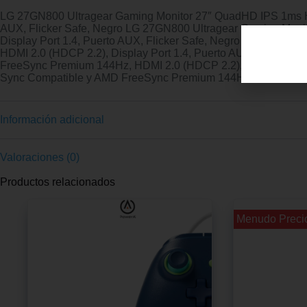
LG 27GN800 Ultragear Gaming Monitor 27″ QuadHD IPS 1ms H
AUX, Flicker Safe, Negro LG 27GN800 Ultragear Gaming Mon
Display Port 1.4, Puerto AUX, Flicker Safe, Negro LG 27GN
HDMI 2.0 (HDCP 2.2), Display Port 1.4, Puerto AUX, Flicke
FreeSync Premium 144Hz, HDMI 2.0 (HDCP 2.2), Display Port
Sync Compatible y AMD FreeSync Premium 144Hz, HDMI 2.0 (HD
Información adicional
Valoraciones (0)
Productos relacionados
¡¡ Menudo Precio