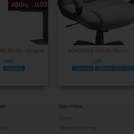
B Monitor Ultragear
SONGMICS Silla de Oficina
+ info
+ info
Gaming
Gaming
Ofertas flash hoy
tes
Más Vistos
Outlet
idad
Ofertas Flahs hoy