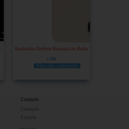
r
Brabantia ReNew Báscula de Baño
+ info
Básculas corporales
Contacto
Contacto
España