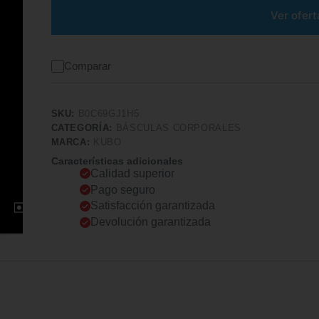
Ver ofert
Comparar
SKU:
B0C69GJ1H5
CATEGORÍA:
BÁSCULAS CORPORALES
MARCA:
KUBO
Características adicionales
Calidad superior
Pago seguro
Satisfacción garantizada
Devolución garantizada