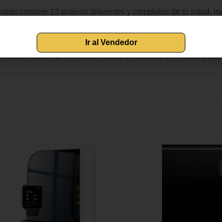
s conocer 13 análisis diferentes y completos de tu salud, in
s. Color: Negro. HASTA 10 USUARIOS: la báscula de baño registra
 todos en casa. APP COMPATIBLE: la aplicación de la báscula inte
egistrar cada uno de tus avances. FÁCIL DE USAR: su cristal te
 de baño cuenta con apagado automático e indicador de batería
e sus beneficios al momento. Cuida de tu salud con nuestra básc
Ir al Vendedor