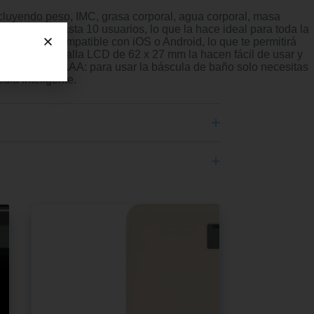
cluyendo peso, IMC, grasa corporal, agua corporal, masa
 datos de hasta 10 usuarios, lo que la hace ideal para toda la
ligente es compatible con iOS o Android, lo que te permitirá
mplado y pantalla LCD de 62 x 27 mm la hacen fácil de usar y
 baja. PILAS AAA: para usar la báscula de baño solo necesitas
ula inteligente.