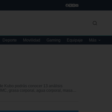
Deporte
Movilidad
Gaming
Equipaje
Más
e Kubo podrás conocer 13 análisis
, IMC, grasa corporal, agua corporal, masa…