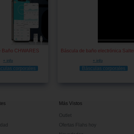
de Baño CHWARES
Báscula de baño electrónica Salte
+ info
+ info
culas corporales
Básculas corporales
tes
Más Vistos
Outlet
idad
Ofertas Flahs hoy