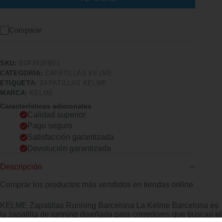
Comparar
SKU:
B0F391RB51
CATEGORÍA:
ZAPATILLAS KELME
ETIQUETA:
ZAPATILLAS KELME
MARCA:
KELME
Características adicionales
Calidad superior
Pago seguro
Satisfacción garantizada
Devolución garantizada
Descripción
Comprar los productos más vendidos en tiendas online
KELME Zapatillas Running Barcelona La Kelme Barcelona es
la zapatilla de running diseñada para corredores que buscan el