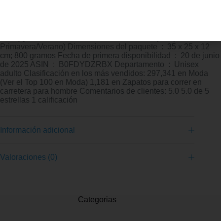
Correr gama: Entrenamiento (Gama Media) Uso ideal:
Entrenamientos exigentes y carreras de media distancia.
Amortiguación: Cojín Tecnología. Estabilidad: Sistema K-
Torsion en la suela. Superior: Kelme Breathability System (47%
Textil) y 53% Piel Sintética. Colección: 2025 (Temporada
Primavera/Verano) Dimensiones del paquete ‏ : ‎ 35 x 25 x 12
cm; 800 gramos Fecha de primera disponibilidad ‏ : ‎ 20 de junio
de 2025 ASIN ‏ : ‎ B0FDYDZRBX Departamento ‏ : ‎ Unisex
adulto Clasificación en los más vendidos: 297,341 en Moda
(Ver el Top 100 en Moda) 1,181 en Zapatos para correr en
carretera para hombre Comentarios de clientes: 5.0 5.0 de 5
estrellas 1 calificación
Información adicional
Valoraciones (0)
Categorias