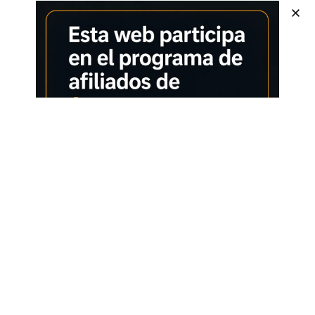
equilibrio perfecto entre resistencia, ligereza y comodidad. Esta
última versión es tu aliada ideal para los entrenamientos más
exigentes, permitiéndote sumar kilómetros con total confianza y
protección. Amortiguación Superior: Tecnología Cojín El
corazón de la Barcelona es su mediasuela con tecnología
Cushion. Este sistema está diseñado para absorber el impacto
de cada zancada, garantizando la amortiguación que necesitas
en las secciones de carrera más duras. Siente cómo protege
tus articulaciones y te devuelve la energía, kilómetro tras
kilómetro. Estabilidad Inteligente con K-Torsion No hay
renuncias a la estabilidad. La suela incorpora el sistema K-
Torsion, una pieza estratégica que permite el movimiento
natural del antepié y el talón, a la vez que proporciona la
rigidez necesaria para evitar torceduras. Esto se traduce en
una pisada más segura y eficiente, incluso en terrenos
irregulares. Transpirabilidad y ajuste K-Tech Mantén tus pies
frescos y secos gracias al Upper construido con Kelme
Breathability System (47% Textil). Este tejido técnico facilita
una entrada de aire constante, manteniendo una temperatura
estable. Los componentes de piel sintética (53%) aseguran la
durabilidad y un ajuste ceñido sin añadir peso
innecesariamente. Un Homenaje a la Ciudad Condal Como
seña de identidad de este modelo incorporamos un homenaje
al trencadís de Gaudí. Un detalle de diseño único que conecta
tu carrera con la ciudad. Características principales Deporte: