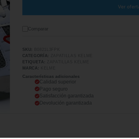
Ver ofert
Comparar
SKU:
B0821L3FPK
CATEGORÍA:
ZAPATILLAS KELME
ETIQUETA:
ZAPATILLAS KELME
MARCA:
KELME
Características adicionales
Calidad superior
Pago seguro
Satisfacción garantizada
Devolución garantizada