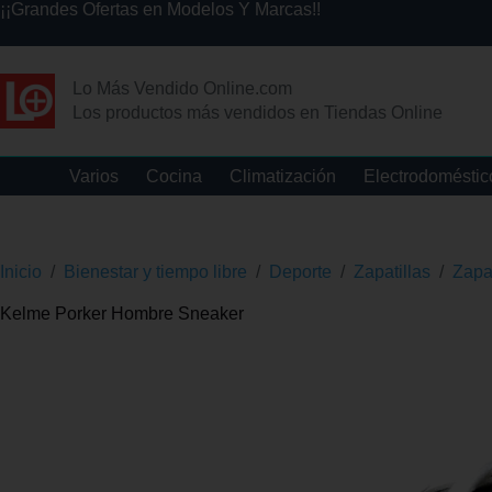
¡¡Grandes Ofertas en Modelos Y Marcas!!
Lo Más Vendido Online.com
Los productos más vendidos en Tiendas Online
Varios
Cocina
Climatización
Electrodoméstic
Inicio
/
Bienestar y tiempo libre
/
Deporte
/
Zapatillas
/
Zapa
Kelme Porker Hombre Sneaker