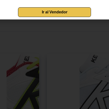
 Suela de goma duradera tipo casco y puntera cosida reforzada. Fecha 
Ir al Vendedor