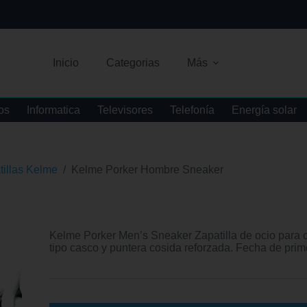
Inicio
Categorias
Más
os
Informatica
Televisores
Telefonía
Energía solar
tillas Kelme
/
Kelme Porker Hombre Sneaker
Kelme Porker Men’s Sneaker Zapatilla de ocio para 
tipo casco y puntera cosida reforzada. Fecha de prim