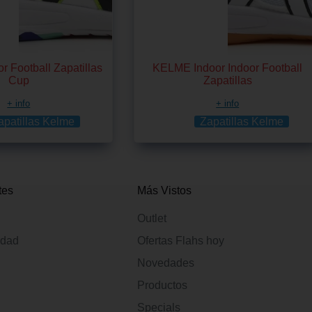
 Football Zapatillas
KELME Indoor Indoor Football
Cup
Zapatillas
+ info
+ info
apatillas Kelme
Zapatillas Kelme
tes
Más Vistos
Outlet
idad
Ofertas Flahs hoy
Novedades
Productos
Specials