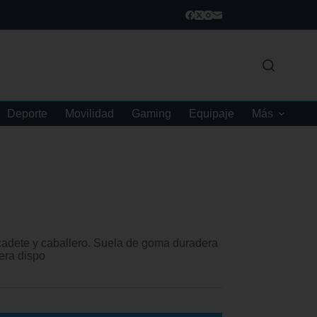
Deporte
Movilidad
Gaming
Equipaje
Más
cadete y caballero. Suela de goma duradera
era dispo