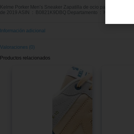
Kelme Porker Men’s Sneaker Zapatilla de ocio para cadete y caballero.
de 2019 ASIN ‏ : ‎ B0821K9DBQ Departamento ‏ : ‎ Hombres
Información adicional
Valoraciones (0)
Productos relacionados