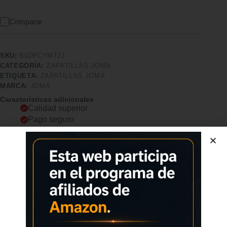
Comparar
SKU:
B0DFCYMT2J
CATEGORÍA:
ZAPATILLAS JOMA
ETIQUETA:
ZAPATILLAS JOMA
MARCA:
JOMA
Características adicionales
Calidad superior
Pago seguro
Satisfacción garantizada
Devolución garantizada
Descripción
Comprar los productos más vendidos en tiendas online
Joma Rvicts2501 SneakersMen Zapatillas de correr para
hombre. Las zapatillas Victory son muy cómodas y te permiten
disfrutar al máximo de los entrenamientos. Uso recomendado