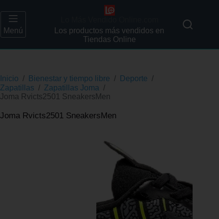
Lo Más Vendido Online.com
Menú
Los productos más vendidos en
Tiendas Online
Inicio
/
Bienestar y tiempo libre
/
Deporte
/
Zapatillas
/
Zapatillas Joma
/
Joma Rvicts2501 SneakersMen
Joma Rvicts2501 SneakersMen