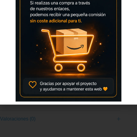
para corredores de ritmo suave. Corte confeccionado con malla
rematada en un elegante Jacquard personalizado con
estampado. El sistema de ventilación VTS expulsa el sudor
para que el pie se mantenga a una temperatura constante.
Sistema de ajuste termosellado JOMA SPORTECH en el
cordón. Nueva mediasuela más ligera y con mayor capacidad
de absorción de impactos. Su construcción en phylon, un
material ligero, funcional y flexible, ofrece un uso cómodo
durante los entrenamientos. Suela de goma de alta calidad
DURABILIDAD y resistencia a la abrasión sobre asfalto. Fecha
de primera disponibilidad ‏ : ‎ 29 de agosto de 2024 Fabricante ‏ :
‎ Joma ASIN ‏ : ‎ B0DFLWCSC4 Número de modelo del producto
más vendidos: 45,353 en Moda (Ver el Top 100 en Moda) 1,035
en Zapatillas deportivas de moda para hombre Comentarios de
clientes: 4.1 4.1 de 5 estrellas 5 calificaciones
Información adicional
Valoraciones (0)