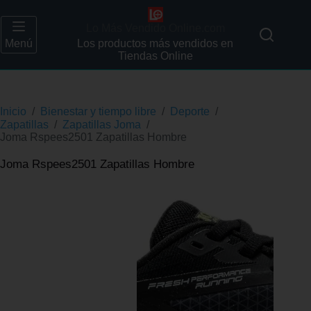
Lo Más Vendido Online.com
Menú
Los productos más vendidos en
Tiendas Online
Inicio
/
Bienestar y tiempo libre
/
Deporte
/
Zapatillas
/
Zapatillas Joma
/
Joma Rspees2501 Zapatillas Hombre
Joma Rspees2501 Zapatillas Hombre