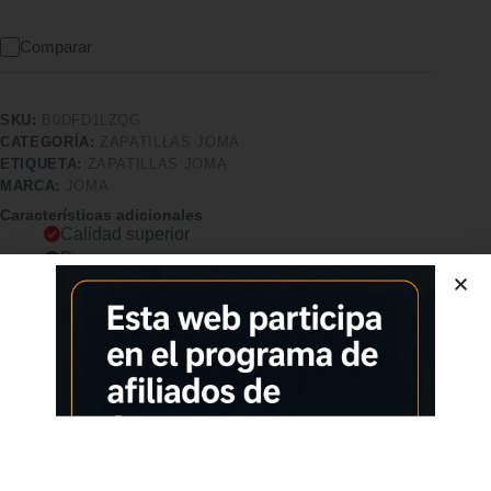
Comparar
SKU:
B0DFD1LZQG
CATEGORÍA:
ZAPATILLAS JOMA
ETIQUETA:
ZAPATILLAS JOMA
MARCA:
JOMA
Características adicionales
Calidad superior
Pago seguro
Satisfacción garantizada
Devolución garantizada
Descripción
Comprar los productos más vendidos en tiendas online
Joma Rspees2501, Men’s Trainers Zapatillas de correr para
hombre. Este cómodo modelo de entrenamiento destinado a
los entrenamientos. Equipado con materiales cómodos que