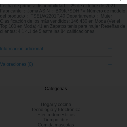
Dimensiones del producto ‏ : ‎ 30 x 25 x 15 cm; 279 gramos
Fecha de primera disponibilidad ‏ : ‎ 25 de octubre de 2021
Fabricante ‏ : ‎ Joma ASIN ‏ : ‎ B09K7SDHPV Número de modelo
del producto ‏ : ‎ TSELW2201P.40 Departamento ‏ : ‎ Mujer
Clasificación de los más vendidos: 146,430 en Moda (Ver el
Top 100 en Moda) 41 en Zapatos tenis para mujer Reseñas de
clientes: 4.1 4.1 de 5 estrellas 84 calificaciones
Información adicional
Valoraciones (0)
Categorias
Hogar y cocina
Tecnologia y Electrónica
Electrodomésticos
Tiempo libre
Comida mascotas