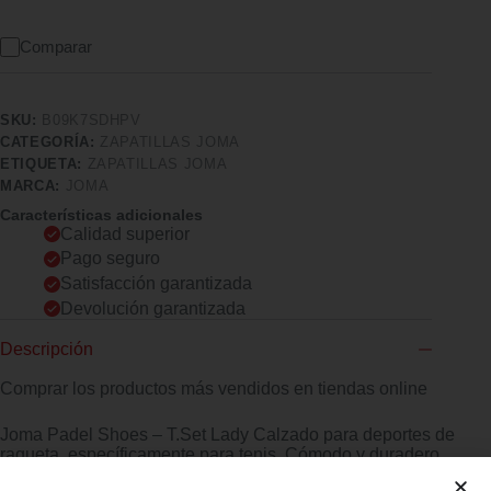
Comparar
SKU:
B09K7SDHPV
CATEGORÍA:
ZAPATILLAS JOMA
ETIQUETA:
ZAPATILLAS JOMA
MARCA:
JOMA
Características adicionales
Calidad superior
Pago seguro
Satisfacción garantizada
Devolución garantizada
Descripción
Comprar los productos más vendidos en tiendas online
Joma Padel Shoes – T.Set Lady Calzado para deportes de
raqueta, específicamente para tenis. Cómodo y duradero
Idioma ‏ : ‎ Español, Español, Español, Español, Español