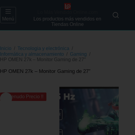
Lo Más Vendido Online.com
Menú
Los productos más vendidos en
Tiendas Online
Inicio
/
Tecnologia y electrónica
/
Informática y almacenamiento
/
Gaming
/
HP OMEN 27k – Monitor Gaming de 27″
HP OMEN 27k – Monitor Gaming de 27″
¡¡ Menudo Precio !!