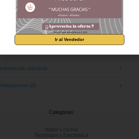
con las pautas de prueba ISO/IEC 19798 Equipado con
tecnología JetIntelligence, con capacidades de optimización de
página, tóner de precisión, tecnología antifraude y eliminación
automática del sello El cartucho está diseñado de manera
respetuosa con el medio ambiente, para un reciclaje sencillo y
un menor número de residuos. Consumiendo poca energía y
siendo reciclables Solo los Tóner Originales HP están
Ir al Vendedor
diseñados específicamente para impresoras HP y ofrecen, a
diferencia de los cartuchos no originales, fiabilidad y servicio
Información adicional
Valoraciones (0)
Categorias
Hogar y cocina
Tecnologia y Electrónica