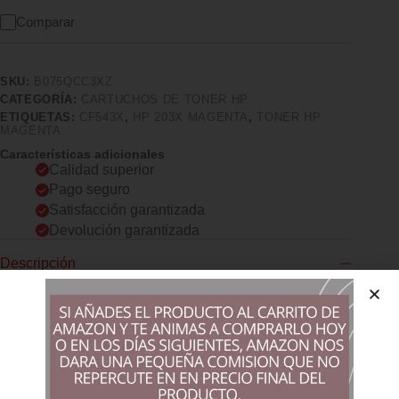
Comparar
SKU:
B075QCC3XZ
CATEGORÍA:
CARTUCHOS DE TONER HP
ETIQUETAS:
CF543X
,
HP 203X MAGENTA
,
TONER HP
MAGENTA
Características adicionales
Calidad superior
Pago seguro
Satisfacción garantizada
Devolución garantizada
Descripción
Comprar los productos más vendidos en tiendas online
Cartucho Tóner de Alta Capacidad Original HP con tecnología
de impresión láser compatible con impresoras HP Color
LaserJet Pro serie 254, 280 y 281 Óptimo para la impresión de
documentos empresariales de forma rápida y eficiente;
rendimiento medio de impresión: 2.500 páginas, de acuerdo