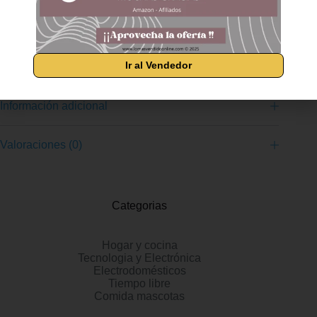
un deslizamiento silencioso que le ayuda a mantener la
concentración en el trabajo Costuras antidesgaste diseñadas
para más comodidad y larga vida útil Superficie y capa interior
de plástico 100% reciclado posconsumo Dimensiones 300mm
x 700mm
Ir al Vendedor
Información adicional
Valoraciones (0)
Categorias
Hogar y cocina
Tecnologia y Electrónica
Electrodomésticos
Tiempo libre
Comida mascotas