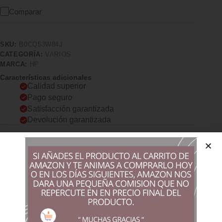
Comparar
SKU:
B0CQ53W84J
CATEGORÍA:
VARIOS
MARCA:
HP
Características adicionales
Calidad superior
Pago seguro
Satisfacción garantizada
Devolución garantizada
Descripción
Comprar los productos más vendidos en tiendas online
Alfombrilla de mesa desinfectable y resistente a salpicaduras,
lo que le permite eliminar al instante gérmenes o derrames
accidentales Modernice su entorno de trabajo con una
alfombrilla antideslizante y duradera que permite aprovechar
todo el espacio disponible, gracias a la protección duradera
para la mesa Con un deslizamiento rápido y preciso, garantiza