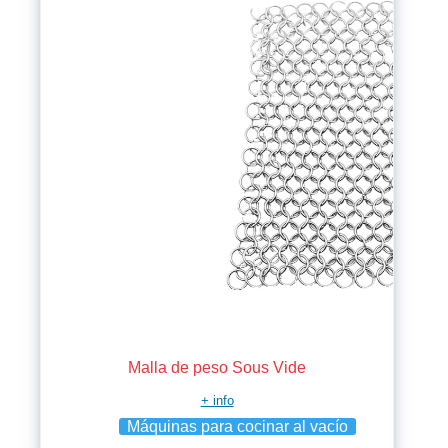
Malla de peso Sous Vide
+ info
Máquinas para cocinar al vacío