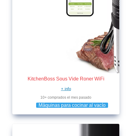
KitchenBoss Sous Vide Roner WiFi
+ info
10+ comprados el mes pasado
Máquinas para cocinar al vacío