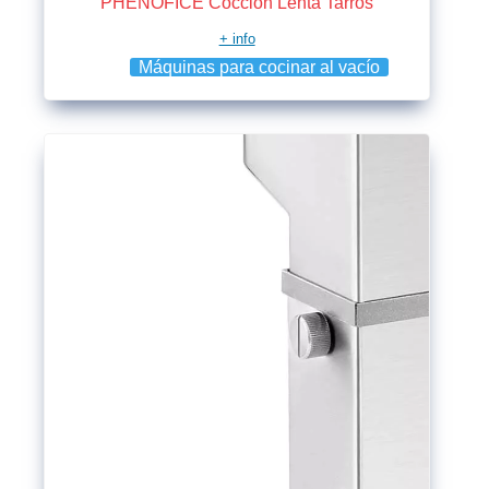
PHENOFICE Cocción Lenta Tarros
+ info
Máquinas para cocinar al vacío