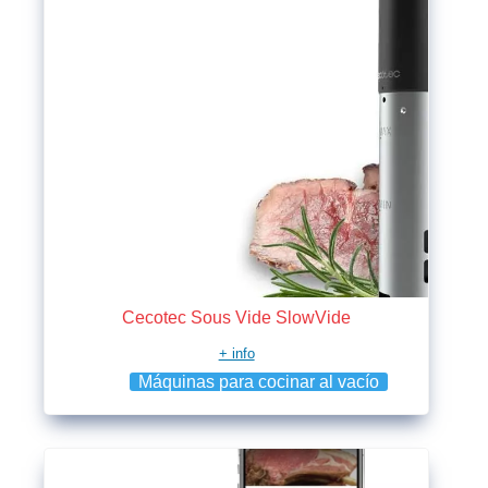
Cecotec Sous Vide SlowVide
+ info
Máquinas para cocinar al vacío