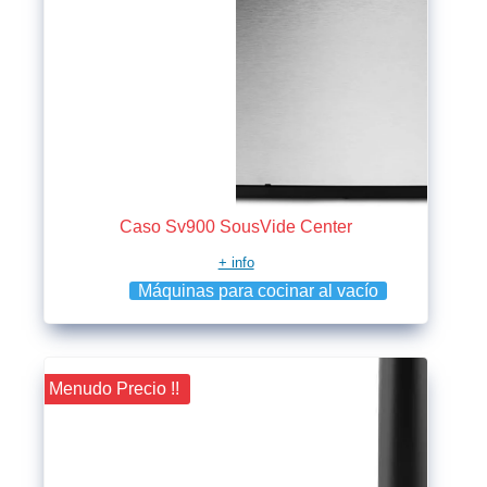
Caso Sv900 SousVide Center
+ info
Máquinas para cocinar al vacío
¡¡ Menudo Precio !!