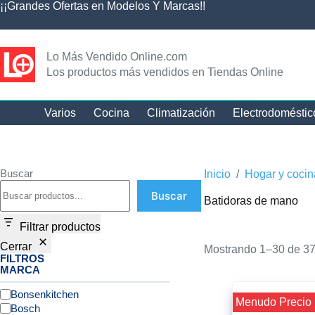
¡¡Grandes Ofertas en Modelos Y Marcas!!
Lo Más Vendido Online.com
Los productos más vendidos en Tiendas Online
Varios
Cocina
Climatización
Electrodoméstic
Buscar
Inicio
/
Hogar y cocin
Buscar
Batidoras de mano
Filtrar productos
Cerrar
Mostrando 1–30 de 37
FILTROS
MARCA
Bonsenkitchen
¡¡ Menudo Precio 
Bosch