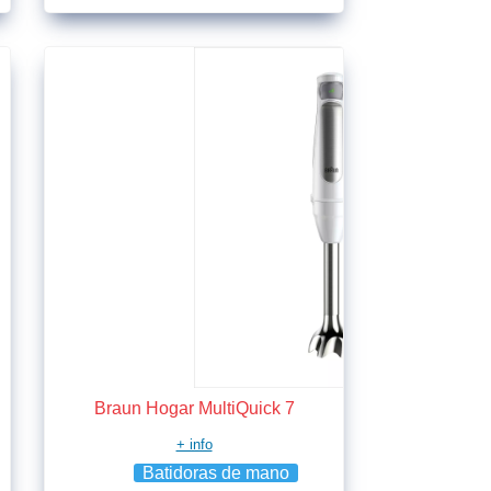
Braun Hogar MultiQuick 7
+ info
Batidoras de mano