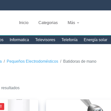
Inicio
Categorias
Más
os
Informatica
Televisores
Telefonía
Energía solar
a
/
Pequeños Electrodomésticos
/
Batidoras de mano
 resultados
!!