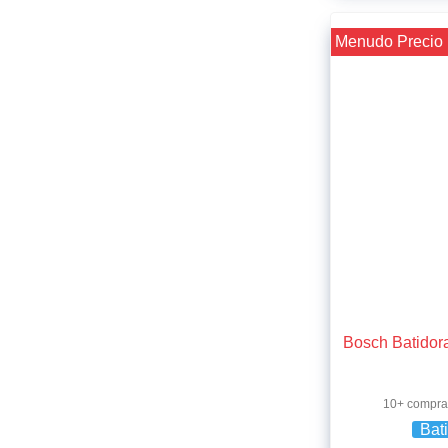
¡¡ Menudo Precio 
Bosch Batidor
10+ compra
Bat