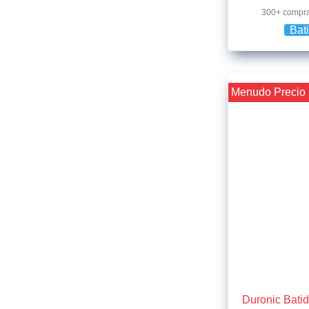
300+ compr
Bat
¡¡ Menudo Precio 
Duronic Bati