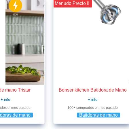
¡¡ Menudo Precio !!
de mano Tristar
Bonsenkitchen Batidora de Mano
+ info
+ info
ados el mes pasado
100+ comprados el mes pasado
idoras de mano
Batidoras de mano