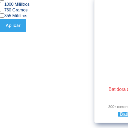
1000 Mililitros
760 Gramos
355 Mililitros
Aplicar
Batidora 
300+ compr
Bat