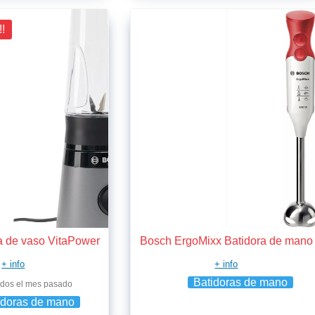
!!
a de vaso VitaPower
Bosch ErgoMixx Batidora de mano
+ info
+ info
Batidoras de mano
dos el mes pasado
idoras de mano