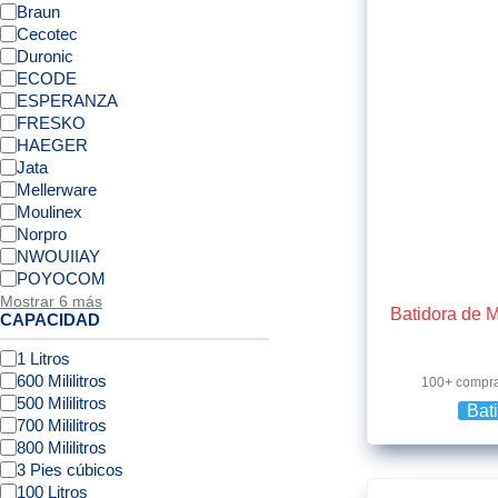
Braun
Cecotec
Duronic
ECODE
ESPERANZA
FRESKO
HAEGER
Jata
Mellerware
Moulinex
Norpro
NWOUIIAY
POYOCOM
Mostrar 6 más
Batidora de 
CAPACIDAD
1 Litros
600 Mililitros
100+ compr
500 Mililitros
Bat
700 Mililitros
800 Mililitros
3 Pies cúbicos
100 Litros