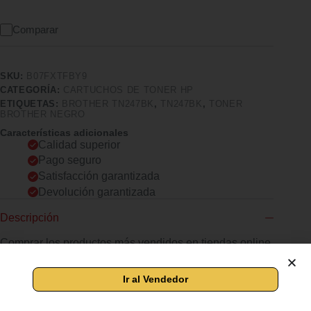
Comparar
SKU:
B07FXTFBY9
CATEGORÍA:
CARTUCHOS DE TONER HP
ETIQUETAS:
BROTHER TN247BK
,
TN247BK
,
TONER
BROTHER NEGRO
Características adicionales
Calidad superior
Pago seguro
Satisfacción garantizada
Devolución garantizada
Descripción
Comprar los productos más vendidos en tiendas online
Duración estimada: 3.000 pág. según ISO/IEC19798 Sistema
de cartuchos de tóner y tambor independientes Función ahorro
de tóner Equipos compatibles: HLL3210CW, HLL3230CW,
HLL3270CW, DCPL3510CW,DCPL3550CW, MFCL3710CW,