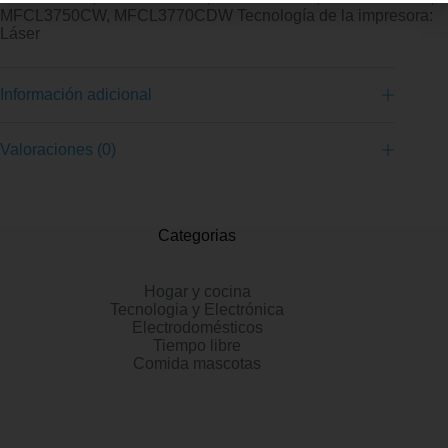
MFCL3750CW, MFCL3770CDW Tecnología de la impresora:
Láser
Ir al Vendedor
Información adicional
Valoraciones (0)
Categorias
Hogar y cocina
Tecnologia y Electrónica
Electrodomésticos
Tiempo libre
Comida mascotas