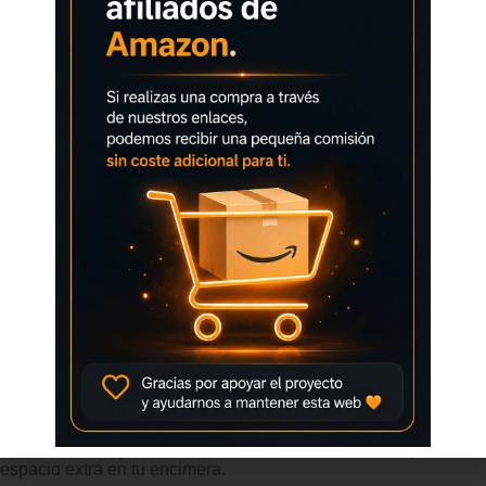
230 C y configurar el tiempo de cocción. Esto garantiza un
control total para cocinar todo tipo de alimentos de manera
uniforme y profesional, ya sea como plancha cocina eléctrica o
como parrilla. PLACA SUPERIOR FLOTANTE ADAPTABLE.
La placa superior flotante se ajusta automáticamente al grosor
de los alimentos, asegurando un contacto perfecto y una
cocción homogénea sin importar el tamaño o la forma de lo
que prepares. Esto mejora significativamente la calidad y
textura final de tus platos. COCCIÓN VERSÁTIL Y
AJUSTABLE. Gracias a su apertura regulable entre 105 y 180,
este grill funciona tanto como grill sandwichera plancha
cerrada para sándwiches o como tostadora horizontal abierta
para cocinar varios alimentos al mismo tiempo, como carnes,
verduras y pescados, optimizando el tiempo y los resultados.
PLACAS DESMONTABLES Y ANTIADHERENTES DE GRAN
TAMAÑO. Las placas extraíbles de 29×23 cm cuentan con un
revestimiento antiadherente que evita que los alimentos se
peguen y facilita enormemente la limpieza. Su tamaño amplio
te permite preparar porciones generosas con total comodidad y
sin preocupaciones. DISEÑO PRÁCTICO Y FUNCIONAL
PARA TU COCINA. Este grill incluye una bandeja recoge
grasas que mantiene tu cocina limpia y ordenada, un asa de
tacto frío para manipularlo con seguridad, y un sistema recoge
cables trasero que facilita su almacenamiento sin ocupar
espacio extra en tu encimera.