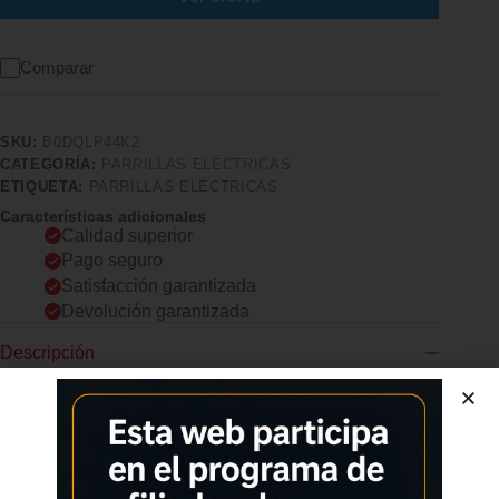
Comparar
SKU:
B0DQLP44K2
CATEGORÍA:
PARRILLAS ELÉCTRICAS
ETIQUETA:
PARRILLAS ELÉCTRICAS
Características adicionales
Calidad superior
Pago seguro
Satisfacción garantizada
Devolución garantizada
Descripción
Comprar los productos más vendidos en tiendas online
ALTA POTENCIA Y CONTROL DIGITAL. Con 2000W de
potencia, este grill eléctrico incorpora una pantalla LCD
intuitiva que permite ajustar la temperatura con precisión hasta