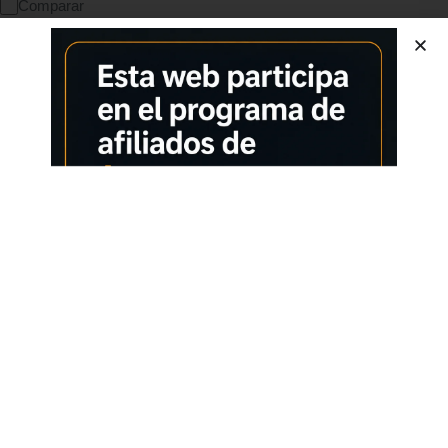
Comparar
SKU:
B014E2D6BY
CATEGORÍA:
VARIOS
Características adicionales
Calidad superior
Pago seguro
Satisfacción garantizada
Devolución garantizada
Información adicional
Marcas
Grace & Stella
Dimensiones
04 g, 2 x 12, 3 x 10, 7 cm; 68
Valoraciones (0)