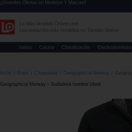
¡¡Grandes Ofertas en Modelos Y Marcas!!
Lo Más Vendido Online.com
Los productos más vendidos en Tiendas Online
Varios
Cocina
Climatización
Electrodoméstic
Inicio
/
Ropa
/
Chaquetas
/
Geographical Norway
/
Geograp
Geographical Norway – Sudadera hombre Ubolt