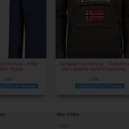
al Norway – Polar
Geographical Norway – Sudadera
bre Ulysse
con capucha hombre Gymclass
+ info
+ info
graphical Norway
Geographical Norway
tes
Más Vistos
Outlet