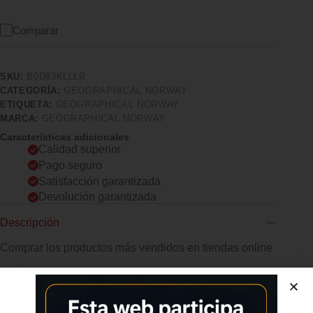
Comparar
SKU:
B0D83KLLLR
CATEGORÍA:
GEOGRAPHICAL NORWAY
ETIQUETA:
GEOGRAPHICAL NORWAY
MARCA:
GEOGRAPHICAL NORWAY
Características adicionales
Calidad superior
Pago seguro
Satisfacción garantizada
Devolución garantizada
Descripción
Comprar los productos más vendidos en tiendas online