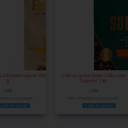
La Estrella natural 500
Café en grano Delta Cafés Lote
g
Superior 1 kg
+ info
+ info
rados el mes pasado
800+ comprados el mes pasado
Café en grano
Café en grano