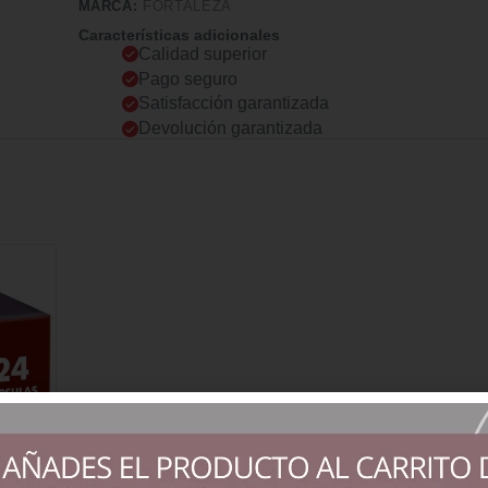
MARCA:
FORTALEZA
Características adicionales
Calidad superior
Pago seguro
Satisfacción garantizada
Devolución garantizada