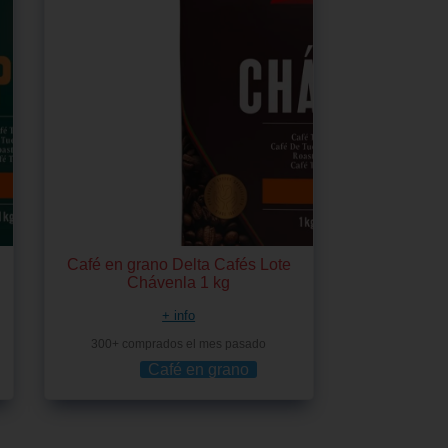
Café en grano Delta Cafés Lote
Chávenla 1 kg
+ info
300+ comprados el mes pasado
Café en grano