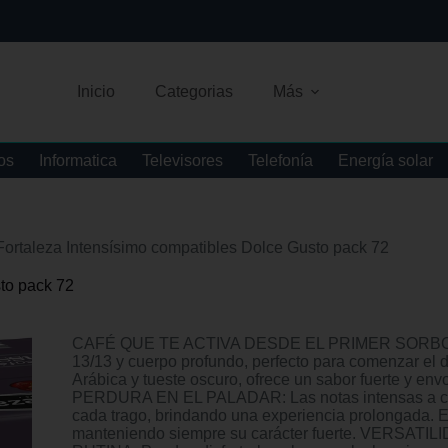
Inicio
Categorias
Más
os
Informatica
Televisores
Telefonía
Energía solar
Fortaleza Intensísimo compatibles Dolce Gusto pack 72
to pack 72
CAFÉ QUE TE ACTIVA DESDE EL PRIMER SORBO: Dis
13/13 y cuerpo profundo, perfecto para comenzar el
Arábica y tueste oscuro, ofrece un sabor fuerte 
PERDURA EN EL PALADAR: Las notas intensas a ca
cada trago, brindando una experiencia prolongada. El
manteniendo siempre su carácter fuerte. VERSA