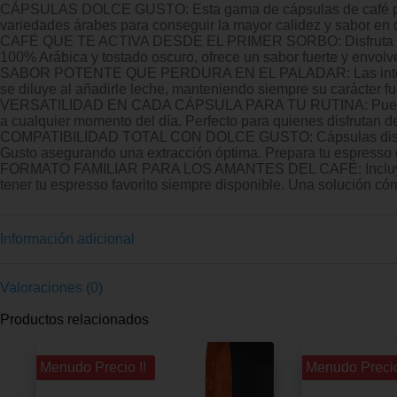
CÁPSULAS DOLCE GUSTO: Esta gama de cápsulas de café para ca
variedades árabes para conseguir la mayor calidez y sabor en c
CAFÉ QUE TE ACTIVA DESDE EL PRIMER SORBO: Disfruta de un 
100% Arábica y tostado oscuro, ofrece un sabor fuerte y envolv
SABOR POTENTE QUE PERDURA EN EL PALADAR: Las intensas no
se diluye al añadirle leche, manteniendo siempre su carácter fu
VERSATILIDAD EN CADA CÁPSULA PARA TU RUTINA: Puedes disfr
a cualquier momento del día. Perfecto para quienes disfrutan del
COMPATIBILIDAD TOTAL CON DOLCE GUSTO: Cápsulas diseñadas 
Gusto asegurando una extracción óptima. Prepara tu espresso co
FORMATO FAMILIAR PARA LOS AMANTES DEL CAFÉ: Incluye 72 cáps
tener tu espresso favorito siempre disponible. Una solución có
Información adicional
Valoraciones (0)
Productos relacionados
¡¡ Menudo Precio !!
¡¡ Menudo Precio