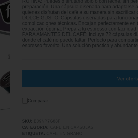
RUTINA: Puedes disfrutarlo solo o con leche, sin pe
preparación. Una cápsula diseñada para adaptarse a
quienes disfrutan del café a su manera sin sacrif
DOLCE GUSTO: Cápsulas diseñadas para funcionar si
complicaciones técnicas. Encajan perfectamente en t
extracción óptima. Prepara tu espresso con facilid
PARA AMANTES DEL CAFÉ: Incluye 72 cápsulas distr
donde el café no puede faltar. Perfecto para compartir
espresso favorito. Una solución práctica y abundante 
Ver ofert
Comparar
SKU:
B09NP7G88F
CATEGORÍA:
CAFÉ EN CÁPSULAS
ETIQUETA:
CAFE EN GRANO