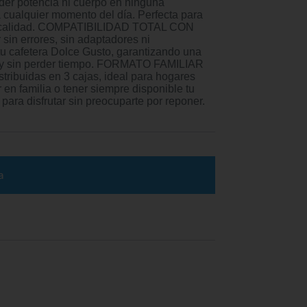
rder potencia ni cuerpo en ninguna
 cualquier momento del día. Perfecta para
icar calidad. COMPATIBILIDAD TOTAL CON
n errores, sin adaptadores ni
u cafetera Dolce Gusto, garantizando una
ad y sin perder tiempo. FORMATO FAMILIAR
ibuidas en 3 cajas, ideal para hogares
 en familia o tener siempre disponible tu
para disfrutar sin preocuparte por reponer.
a