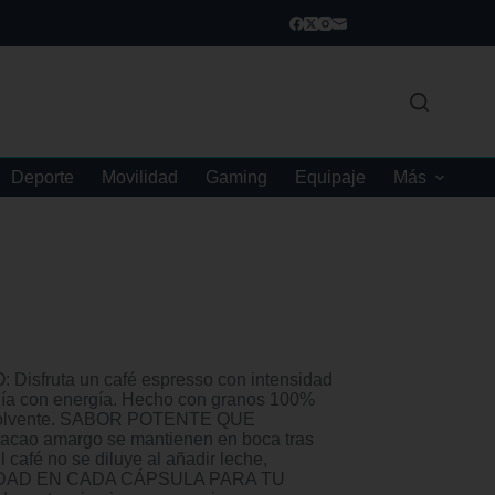
Deporte
Movilidad
Gaming
Equipaje
Más
fruta un café espresso con intensidad
 día con energía. Hecho con granos 100%
y envolvente. SABOR POTENTE QUE
cao amargo se mantienen en boca tras
 café no se diluye al añadir leche,
TILIDAD EN CADA CÁPSULA PARA TU