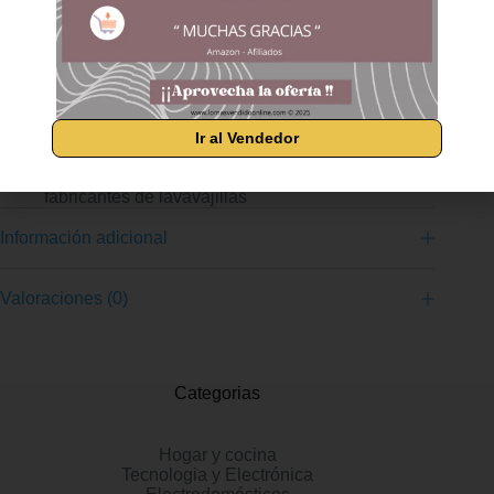
lavado
AHORRA AGUA gracias a su poder de limpieza no
necesitas prelavar los platos antes de meterlos en el
lavaplatos
MEJORA TU EXPERIENCIA DE LAVADO con el
abrillantador Finish para una vajilla seca y sin marcas de
agua; para un lavavajillas limpio e higiénico y sin malos
Ir al Vendedor
olores utiliza Finish Limpiamáquinas
Finish es la marca recomendada por los principales
fabricantes de lavavajillas
Información adicional
Valoraciones (0)
Categorias
Hogar y cocina
Tecnologia y Electrónica