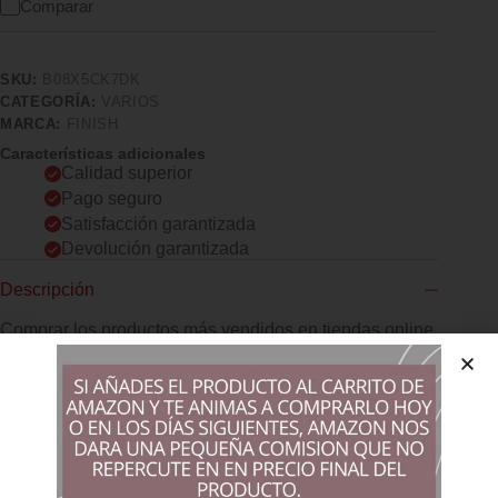
Comparar
SKU:
B08X5CK7DK
CATEGORÍA:
VARIOS
MARCA:
FINISH
Características adicionales
Calidad superior
Pago seguro
Satisfacción garantizada
Devolución garantizada
Descripción
Comprar los productos más vendidos en tiendas online
PASTILLAS PARA EL LAVAVAJILLAS con poder
quitagrasas, brillo y protección para la vajilla
LIMPIEZA Y BRILLO profundos, las cápsulas para
lavavajillas Ultimate Infinity Shine elimina manchas
resecas
PROTEGE TU VAJILLA: el escudo protector protege
vasos, cubiertos y la decoración de la vajilla lavado tras