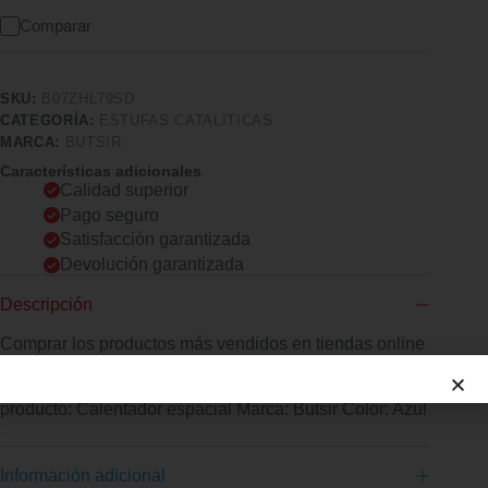
Comparar
SKU:
B07ZHL79SD
CATEGORÍA:
ESTUFAS CATALÍTICAS
MARCA:
BUTSIR
Características adicionales
Calidad superior
Pago seguro
Satisfacción garantizada
Devolución garantizada
Descripción
Comprar los productos más vendidos en tiendas online
Estufa Gas Butsir Infrarrojos Ebbc0028 Botella Azul Tipo de
producto: Calentador espacial Marca: Butsir Color: Azul
Información adicional