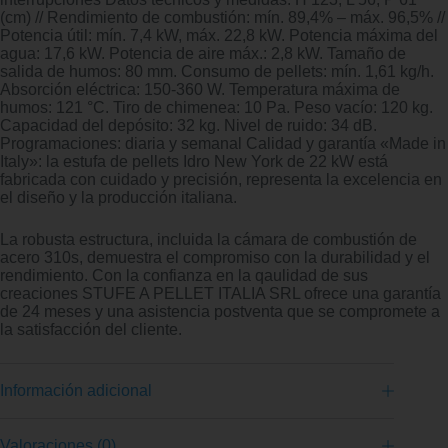
(cm) // Rendimiento de combustión: mín. 89,4% – máx. 96,5% //
Potencia útil: mín. 7,4 kW, máx. 22,8 kW. Potencia máxima del
agua: 17,6 kW. Potencia de aire máx.: 2,8 kW. Tamaño de
salida de humos: 80 mm. Consumo de pellets: mín. 1,61 kg/h.
Absorción eléctrica: 150-360 W. Temperatura máxima de
humos: 121 °C. Tiro de chimenea: 10 Pa. Peso vacío: 120 kg.
Capacidad del depósito: 32 kg. Nivel de ruido: 34 dB.
Programaciones: diaria y semanal Calidad y garantía «Made in
Italy»: la estufa de pellets Idro New York de 22 kW está
fabricada con cuidado y precisión, representa la excelencia en
el diseño y la producción italiana.
La robusta estructura, incluida la cámara de combustión de
acero 310s, demuestra el compromiso con la durabilidad y el
rendimiento. Con la confianza en la qaulidad de sus
creaciones STUFE A PELLET ITALIA SRL ofrece una garantía
de 24 meses y una asistencia postventa que se compromete a
la satisfacción del cliente.
Información adicional
Valoraciones (0)