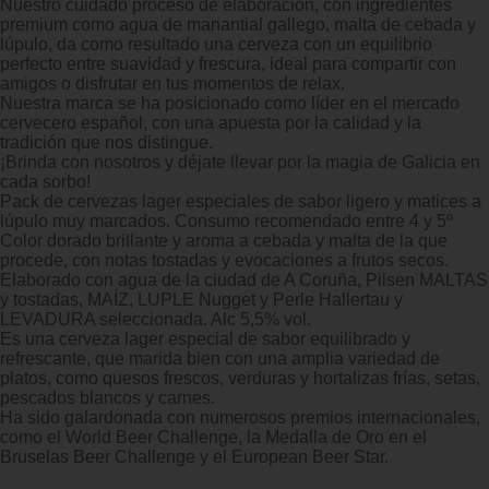
Nuestro cuidado proceso de elaboración, con ingredientes
premium como agua de manantial gallego, malta de cebada y
lúpulo, da como resultado una cerveza con un equilibrio
perfecto entre suavidad y frescura, ideal para compartir con
amigos o disfrutar en tus momentos de relax.
Nuestra marca se ha posicionado como líder en el mercado
cervecero español, con una apuesta por la calidad y la
tradición que nos distingue.
¡Brinda con nosotros y déjate llevar por la magia de Galicia en
cada sorbo!
Pack de cervezas lager especiales de sabor ligero y matices a
lúpulo muy marcados. Consumo recomendado entre 4 y 5º
Color dorado brillante y aroma a cebada y malta de la que
procede, con notas tostadas y evocaciones a frutos secos.
Elaborado con agua de la ciudad de A Coruña, Pilsen MALTAS
y tostadas, MAÍZ, LUPLE Nugget y Perle Hallertau y
LEVADURA seleccionada. Alc 5,5% vol.
Es una cerveza lager especial de sabor equilibrado y
refrescante, que marida bien con una amplia variedad de
platos, como quesos frescos, verduras y hortalizas frías, setas,
pescados blancos y carnes.
Ha sido galardonada con numerosos premios internacionales,
como el World Beer Challenge, la Medalla de Oro en el
Bruselas Beer Challenge y el European Beer Star.