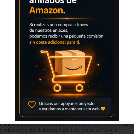
Especial Estrella Galicia – Especial
Estrella Galicia Especial es una cerveza de alta calidad,
caracterizada por su sabor suave y equilibrado, con una
cuidada combinación de maltas y lúpulos seleccionados.
Es ideal para quienes buscan una cerveza ligera y refrescante;
además de ser una excelente opción para disfrutar en
momentos de ocio y relajación.
¡Descubre el sabor de la tradición gallega con Estrella Galicia!
Nuestra cervecería, con más de un siglo de experiencia,
combina artesanía y modernidad para darte una cerveza única
y refrescante que te transportará a las costas de Galicia.