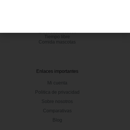
Categorias
Hogar y cocina
Tecnologia y Electrónica
Electrodomésticos
Tiempo libre
Comida mascotas
Enlaces importantes
Mi cuenta
Politica de privacidad
Sobre nosotros
Comparativas
Blog