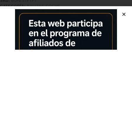
SKU:
B0FBS7FTFT
CATEGORÍA:
BALIZAS COCHE
Características adicionales
Calidad superior
Pago seguro
Satisfacción garantizada
Devolución garantizada
Información adicional
Marcas
EUROLIGHT
Peso
260 g
Dimensiones
5 cm; 260 g, 5 x 4, 5 x 8, 8
Valoración media
2 de 5, 4
Valoraciones (0)