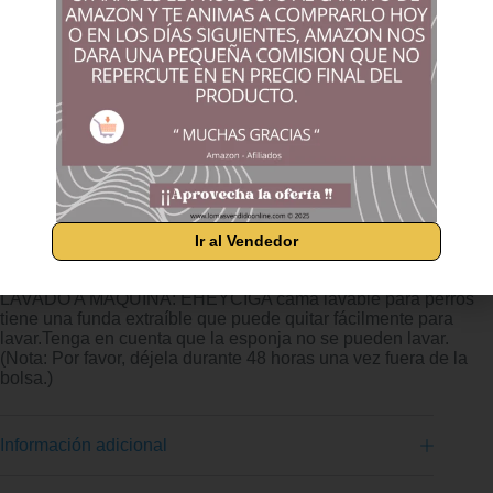
equilibrio entre suavidad y soporte. DISEÑO DE SOFA:
EHEYCIGA cama perro cuenta con un diseño de cuatro lados
que brinda soporte adicional para el cuello y la cabeza de su
mascota. El diseño envolvente darle una sensación de
seguridad, ayudarla a dormir mejor y aliviar el estrés.
IMPERMEABLE Y ANTIDESLIZANTE: Bajo la suave sherpa
de la Cama de Perro hay una membrana impermeable que
evita la penetración de líquidos y protege la espuma. Sin
embargo, los lados del sofá perro no son impermeables. La
parte inferior de la cama para perros es antideslizante para
mantener la cama estable. DIFERENTES TAMAÑOS:
EHEYCIGA Cama Perro están disponibles en diferentes
tamaños adecuados para perros grandes y medianos y
Ir al Vendedor
pequeños.La superficie para dormir está cubierta con sherpa
acogedora para crear un ambiente cómodo para su mascota.
LAVADO A MÁQUINA: EHEYCIGA cama lavable para perros
tiene una funda extraíble que puede quitar fácilmente para
lavar.Tenga en cuenta que la esponja no se pueden lavar.
(Nota: Por favor, déjela durante 48 horas una vez fuera de la
bolsa.)
Información adicional