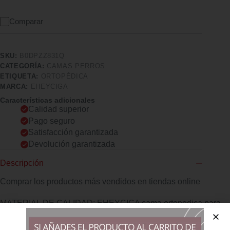
Comparar
SKU:
B0DPZZ831Q
CATEGORÍA:
CAMAS PERROS
ETIQUETA:
ORTOPÉDICA
MARCA:
EHEYCIGA
Características adicionales
Calidad superior
Pago seguro
Satisfacción garantizada
Devolución garantizada
Descripción
Comprar los productos más vendidos en tiendas online
MATERIAL DE CALIDAD: EHEYCIGA cama ortopedica para
perros combina espuma de cáscara de huevo y espuma
viscoelastica para un soporte uniforme. Logra un buen