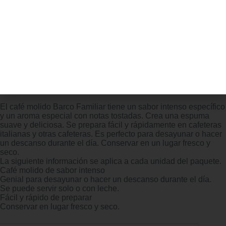
Delta Cafés Origen Angola – Molido
El café molido Barco Familiar tiene un sabor intenso específico
y un aroma especial con notas tostadas. Crea una espuma
suave y deliciosa. Se prepara fácil y rápidamente en cafeteras
italianas y otras cafeteras. Es perfecto para desayunar o hacer
un descanso durante el día. Conservar en un lugar fresco y
seco.
La siguiente información se aplica a cada unidad del paquete.
Café molido de sabor intenso
Genial para desayunar o hacer un descanso durante el día.
Se puede servir solo o con leche.
Fácil y rápido de preparar
Conservar en lugar fresco y seco.