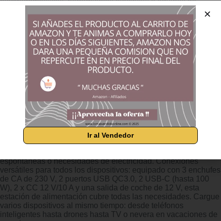
electrodomésticos, herramientas eléctricas o equipos de
camping. 1102,5 Wh de capacidad para uso a largo plazo. :
con una capacidad de 1102,5 Wh, la estación de energía
proporciona horas de energía, ideal para aventuras al aire
libre, cortes de energía o trabajos al aire libre. Puede cargar
teléfonos inteligentes más de 80 veces, ejecutar un ordenador
portátil durante 15 horas o una nevera durante 15 horas, fiable
y portátil. Batería LiFeMnPO4 con más de 3000 ciclos de
carga. : la batería LiFeMnPO4 integrada, pero también tiene
una vida útil significativamente más larga con más de 3000
ciclos de carga. En comparación con las baterías de iones de
litio convencionales, esta batería es más resistente a la
temperatura, más estable e ideal para uso regular o de
emergencia. Carga rápida en solo 1,3 horas. : gracias a la
potencia de entrada de CA de 1000 W, la estación de
alimentación se carga completamente en solo 1,3 horas. De 0
Ir al Vendedor
a 80 % en solo 50 minutos. No requiere adaptador pesado,
simplemente conéctelo y cargue. Ideal para excursiones
espontáneas o necesidades de electricidad. Conexiones
versátiles para todos los dispositivos: equipado con 3 enchufes
de CA de 230 V, 2 puertos USB QC3.0, 2 USB-C (hasta 100
W), 2 x CC 12 V/10 A y una salida de coche de 12 V, esta
estación de alimentación cubre todas las necesidades. Cargue
varios dispositivos al mismo tiempo: desde teléfonos
inteligentes hasta drones hasta TV o nevera en vacaciones de