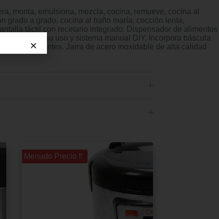
urtera, monta, emulsiona, mezcla, cocina, remueve, cocina al
ón grado a grado, cocina al baño maría, cocción lenta,
ntalla táctil con recetario integrado. Dispensador de alimentos
ara facilitar su uso y sistema manual DIY. Incorpora báscula
ultados excelentes. Jarra de acero inoxidable de alta calidad
¡¡ Menudo Precio !!