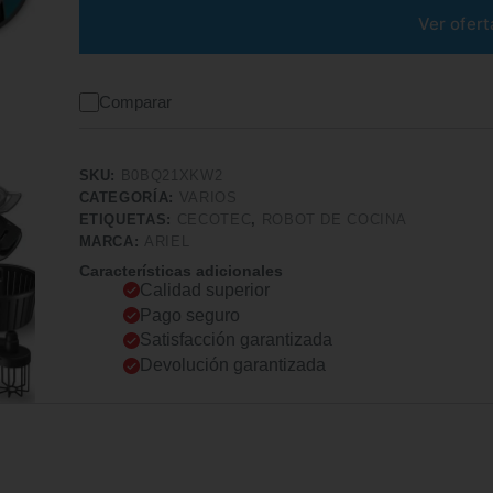
Ver ofert
Comparar
SKU:
B0BQ21XKW2
CATEGORÍA:
VARIOS
ETIQUETAS:
CECOTEC
,
ROBOT DE COCINA
MARCA:
ARIEL
Características adicionales
Calidad superior
Pago seguro
Satisfacción garantizada
Devolución garantizada