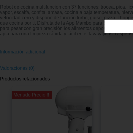
Robot de cocina multifunción con 37 funciones: trocea, pica, licu
vapor, escalfa, confita, amasa, cocina a baja temperatura, hie
velocidad cero y dispone de función turbo, guiso, pizza, choppe
que cocina por ti. Disfruta de la App Mambo para Smartphone co
para pesar con gran precisión los alimentos depositados en la j
apta para una limpieza rápida y fácil en el lavavajillas. Dispen
Información adicional
Valoraciones (0)
Productos relacionados
¡¡ Menudo Precio !!