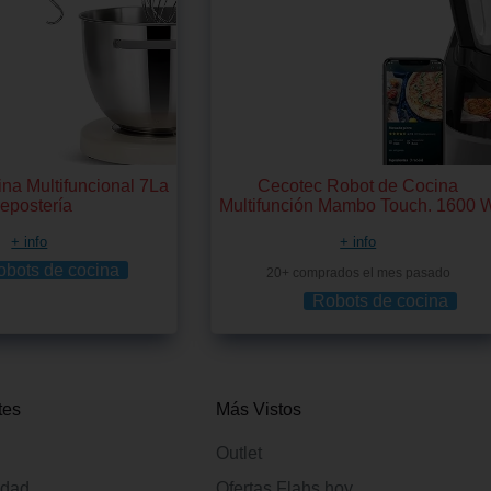
na Multifuncional 7La
Cecotec Robot de Cocina
epostería
Multifunción Mambo Touch. 1600 
+ info
+ info
obots de cocina
20+ comprados el mes pasado
Robots de cocina
tes
Más Vistos
Outlet
idad
Ofertas Flahs hoy