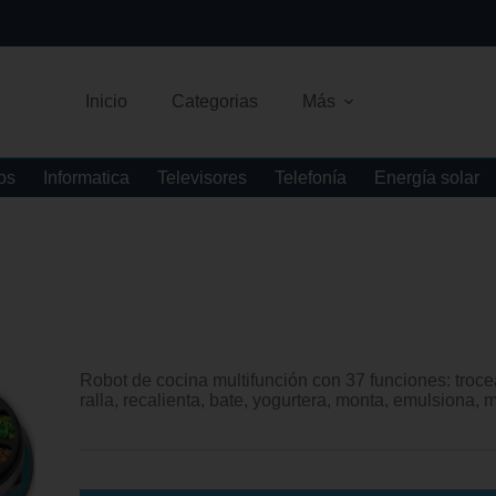
Inicio
Categorias
Más
os
Informatica
Televisores
Telefonía
Energía solar
Robot de cocina multifunción con 37 funciones: trocea, 
ralla, recalienta, bate, yogurtera, monta, emulsiona,