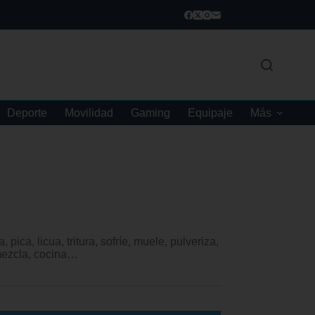
Deporte
Movilidad
Gaming
Equipaje
Más
pica, licua, tritura, sofríe, muele, pulveriza,
 mezcla, cocina…