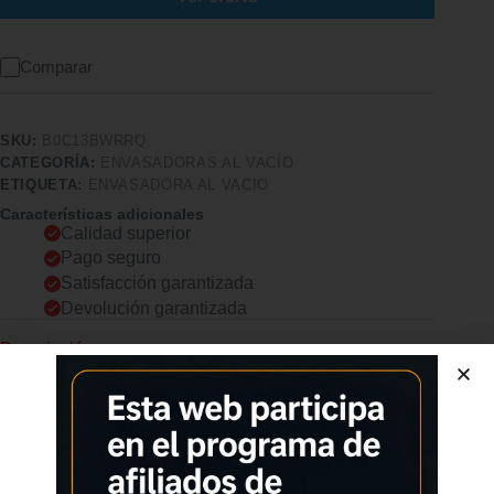
Comparar
SKU:
B0C13BWRRQ
CATEGORÍA:
ENVASADORAS AL VACÍO
ETIQUETA:
ENVASADORA AL VACIO
Características adicionales
Calidad superior
Pago seguro
Satisfacción garantizada
Devolución garantizada
Descripción
Comprar los productos más vendidos en tiendas online
Bolsas para Envasar al Vacio
Compatibilidad Compatible con todas las máquinas de sellado