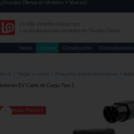
¡¡Grandes Ofertas en Modelos Y Marcas!!
Lo Más Vendido Online.com
Los productos más vendidos en Tiendas Online
Varios
Cocina
Climatización
Electrodoméstic
Inicio
/
Hogar y cocina
/
Pequeños Electrodomésticos
/
bokm
bokman EV Cable de Carga Tipo 2
¡¡ Menudo Precio !!