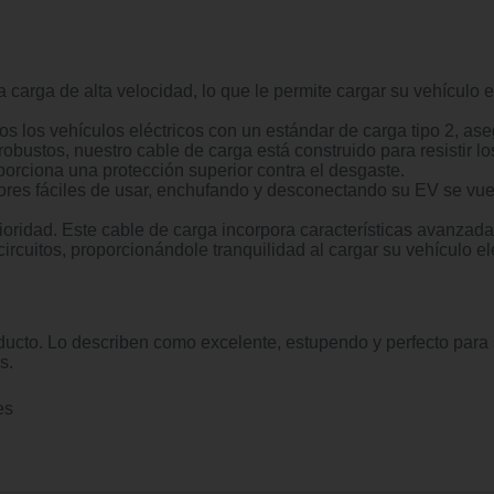
 carga de alta velocidad, lo que le permite cargar su vehículo 
os los vehículos eléctricos con un estándar de carga tipo 2, ase
ustos, nuestro cable de carga está construido para resistir los
orciona una protección superior contra el desgaste.
es fáciles de usar, enchufando y desconectando su EV se vuelve
ioridad. Este cable de carga incorpora características avanzada
ircuitos, proporcionándole tranquilidad al cargar su vehículo elé
roducto. Lo describen como excelente, estupendo y perfecto para
s.
es