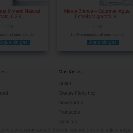
gua Mineral Natural
Marca Blanca – Gourmet, Agua
rafa, 6.25L
Estrella V garrafa, 8L
+ info
+ info
rados el mes pasado
1 mil+ comprados el mes pasado
Agua sin gas
Agua sin gas
tes
Más Vistos
Outlet
idad
Ofertas Flahs hoy
Novedades
Productos
Specials
iados u otros programas). Esto no supone un coste adicional pa