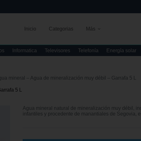
Inicio
Categorias
Más
os
Informatica
Televisores
Telefonía
Energía solar
ua mineral – Agua de mineralización muy débil – Garrafa 5 L
arrafa 5 L
Agua mineral natural de mineralización muy débil, in
infantiles y procedente de manantiales de Segovia, e