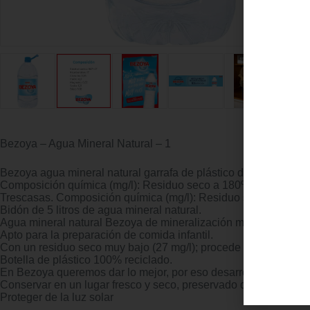
Bezoya – Agua Mineral Natural – 1
Bezoya agua mineral natural garrafa de plástico de mineralizac
Composición química (mg/l): Residuo seco a 180ºC, 27; Bicarbon
Trescasas. Composición química (mg/l): Residuo seco a 180ºC, 27
Bidón de 5 litros de agua mineral natural.
Agua mineral natural Bezoya de mineralización muy débil (muy 
Apto para la preparación de comida infantil.
Con un residuo seco muy bajo (27 mg/l); procede del Manantia
Botella de plástico 100% reciclado.
En Bezoya queremos dar lo mejor, por eso desarrollamos inicia
Conservar en un lugar fresco y seco, preservado de olores inte
Proteger de la luz solar