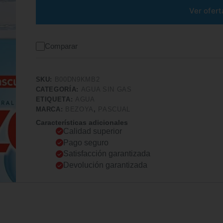
Ver ofert
Comparar
SKU:
B00DN9KMB2
CATEGORÍA:
AGUA SIN GAS
ETIQUETA:
AGUA
MARCA:
BEZOYA
,
PASCUAL
Características adicionales
Calidad superior
Pago seguro
Satisfacción garantizada
Devolución garantizada