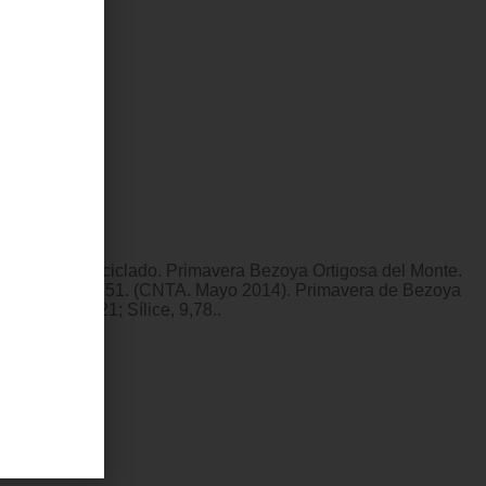
lástico 100% reciclado. Primavera Bezoya Ortigosa del Monte.
 2,04; Sílice, 9,51. (CNTA. Mayo 2014). Primavera de Bezoya
; sodio, 1,21; Sílice, 9,78..
te (Segovia)