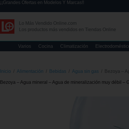
¡¡Grandes Ofertas en Modelos Y Marcas!!
Lo Más Vendido Online.com
Los productos más vendidos en Tiendas Online
Varios
Cocina
Climatización
Electrodoméstic
Inicio
/
Alimentación
/
Bebidas
/
Agua sin gas
/
Bezoya – Ag
Bezoya – Agua mineral – Agua de mineralización muy débil – G