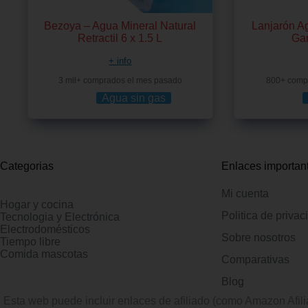
Bezoya – Agua Mineral Natural
Lanjarón A
Retractil 6 x 1.5 L
Gar
+ info
3 mil+ comprados el mes pasado
800+ comp
Agua sin gas
Categorias
Enlaces importan
Mi cuenta
Hogar y cocina
Politica de privac
Tecnologia y Electrónica
Electrodomésticos
Sobre nosotros
Tiempo libre
Comida mascotas
Comparativas
Blog
Esta web puede incluir enlaces de afiliado (como Amazon Afil