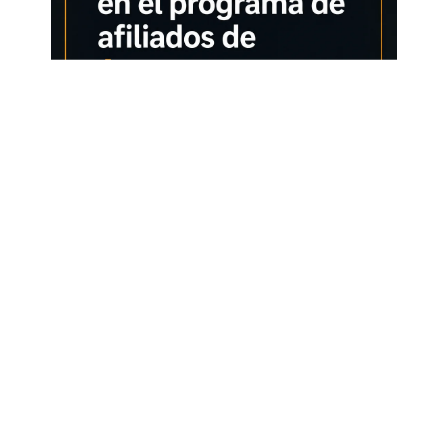
Price:
14,49€
(as of Feb 05, 2025 14:46:14 UTC –
Details
)
Bestron mini gofrera, Gofrera muñeco de nieve con
revestimiento antiadherente, para fiestas de cumpleaños
infantiles, celebraciones familiares, Pascua o Navidad, diseño
retro, 550 vatios, Color: Gris. Hierro decorativo Mini Gofrera