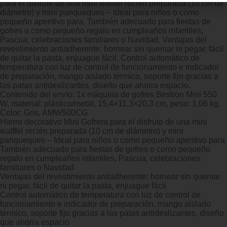
para el disfrute de una mini wafffel recién preparada (10 cm de
diámetro) y mini panqueques – Ideal para niños o como
pequeño aperitivo para. También adecuado para fiestas de
gofres o como pequeño regalo en cumpleaños infantiles,
Pascua, celebraciones familiares o Navidad. Ventajas del
revestimiento antiadherente: hornear sin quemar ni pegar, fácil
de quitar la pasta, enjuague fácil. Control automático de
temperatura con luz de control de funcionamiento e indicador
de preparación, mango aislado térmico, soporte fijo gracias a
las patas antideslizantes, diseño que ahorra espacio.
Contenido del envío: 1x máquina de gofres Bestron Mini 550
W, material: plástico/metal, 15,4×11,3×20,3 cm, peso: 1,06 kg,
Color: Gris, AMW500CG
Hierro decorativo Mini Gofrera para el disfrute de una mini
wafffel recién preparada (10 cm de diámetro) y mini
panqueques – Ideal para niños o como pequeño aperitivo para
También adecuado para fiestas de gofres o como pequeño
regalo en cumpleaños infantiles, Pascua, celebraciones
familiares o Navidad
Ventajas del revestimiento antiadherente: hornear sin quemar
ni pegar, fácil de quitar la pasta, enjuague fácil
Control automático de temperatura con luz de control de
funcionamiento e indicador de preparación, mango aislado
térmico, soporte fijo gracias a las patas antideslizantes, diseño
que ahorra espacio