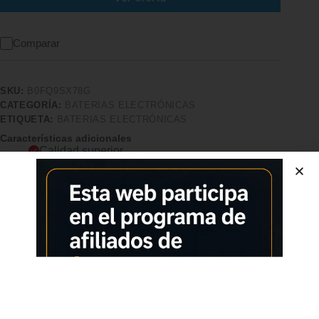
Comparar
SKU:
B0FQ9SX78G
CATEGORÍA:
BATERIAS ELECTRÓNICAS
ETIQUETA:
BATERIAS ELECTRÓNICAS
Características adicionales
Calidad superior
Pago seguro
Satisfacción garantizada
Devolución garantizada
Descripción
Comprar los productos más vendidos en tiendas online
Diseño portátil: compacto y ligero, este juego de batería
eléctrica es perfecto para músicos, lo que te permite tocar en
cualquier lugar, desde casa hasta la casa de un amigo. Altavoz