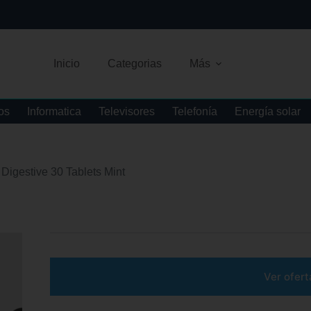
Inicio
Categorias
Más
os
Informatica
Televisores
Telefonía
Energía solar
igestive 30 Tablets Mint
Ver ofert