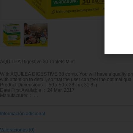
AQUILEA Digestive 30 Tablets Mint
With AQUILEA DIGESTIVE 30 comp. You will have a quality produc
with attention to detail, so that the user can feel the optimal 
Product Dimensions ‏ : ‎ 50 x 50 x 28 cm; 31.8 g
Date First Available ‏ : ‎ 24 Mar. 2017
Manufacturer ‏ : ‎ …
Información adicional
Valoraciones (0)