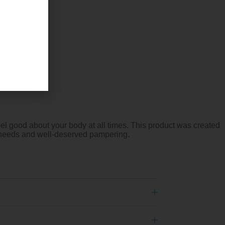
el good about your body at all times. This product was created
er needs and well-deserved pampering.