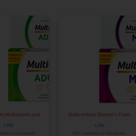
um Multivitamin and
Multicentrum Women’s Food
+ info
+ info
prados el mes pasado
100+ comprados el mes pasado