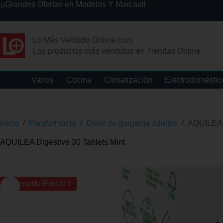
¡¡Grandes Ofertas en Modelos Y Marcas!!
Lo Más Vendido Online.com
Los productos más vendidos en Tiendas Online
Varios
Cocina
Climatización
Electrodoméstic
Inicio
/
Parafarmacia
/
Dolor de garganta adultos
/
AQUILEA D
AQUILEA Digestive 30 Tablets Mint
¡¡ Menudo Precio !!