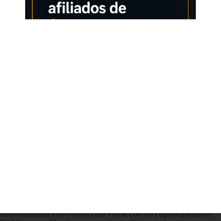
grueso a fino. Puede moler granos de café para cualquier
método de preparación deseado, desde grueso para prensa
francesa, medio para goteo y pour over, hasta fino para
espresso. Disfrute de diferentes texturas y estilos de café junto
a nuestro molinillo café. Molido preciso por tazas o
temporizador Este molinillo cafe electrico tiene dos opciones
de molido.Puede elegir moler por 1 12 tazas o moler hasta 40
segundos cada vez. Tanto si prepara café para usted como
para toda la familia, podrá obtener con precisión granos de
café recién molidos justo en la cantidad que le gusta Tolva de
Granos de Gran Capacidad Nuestro Molinillo de Café está
equipado con una tolva que puede contener hasta
300g(10.5oz) de granos de café. Puede moler rápidamente
grandes cantidades de granos de café cuando se tiene una
gran demanda de café. La tolva de color oscuro del molinillo de
cafe proteger los granos de café de los rayos UV,
manteniéndolos frescos y sabrosos. Fresa cónica Premium El
molinillo de café está diseñado con una fresa cónica de acero
inoxidable duradero para minimizar el calor de molienda y
proteger los aceites esenciales en el grano de café. El molinillo
café puede crear granos de café de manera uniforme para una
extracción óptima del sabor. Fácil de Limpiar y Mantener
Nuestra tecnología antiestática evita que el café se pegue al
recipiente. La fresa superior y los recipientes son
desmontables y el molino cafe viene con un cepillo para una