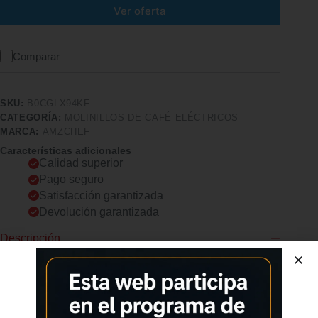
Ver oferta
Comparar
SKU:
B0CGLX94KF
CATEGORÍA:
MOLINILLOS DE CAFÉ ELÉCTRICOS
MARCA:
AMZCHEF
Características adicionales
Calidad superior
Pago seguro
Satisfacción garantizada
Devolución garantizada
Descripción
Comprar los productos más vendidos en tiendas online
30 Finuras de Molienda Ajustables AMZCHEF molinillo de café
está diseñado con 30 ajustes de tamaño de molienda, de