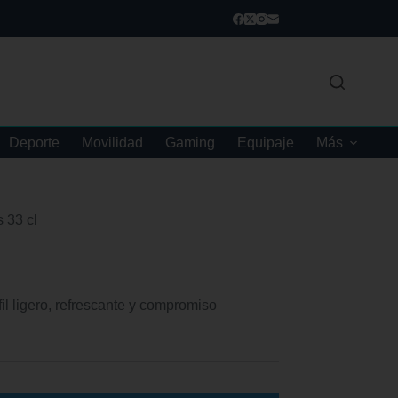
Deporte
Movilidad
Gaming
Equipaje
Más
 33 cl
fil ligero, refrescante y compromiso