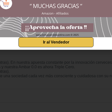
Ir al Vendedor
ras). En nuestra apuesta constante por la innovación cervece
y nuestra Ambar 0.0 es ahora Triple Cero.
tras).
nte una sociedad cada vez más consciente y cuidadosa con su 