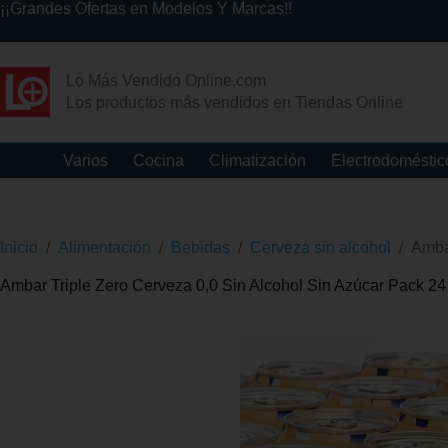
¡¡Grandes Ofertas en Modelos Y Marcas!!
Lo Más Vendido Online.com
Los productos más vendidos en Tiendas Online
Varios
Cocina
Climatización
Electrodoméstic
Inicio
/
Alimentación
/
Bebidas
/
Cerveza sin alcohol
/
Ambar
Ambar Triple Zero Cerveza 0,0 Sin Alcohol Sin Azúcar Pack 24 