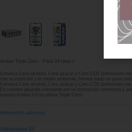
Ambar Triple Zero – Pack 24 latas x
Cerveza Cero alcohol, Cero azúcar y Cero CO2 (emisiones neut
con su nutrición y el medio ambiente, hemos dado un paso más 
Cerveza Cero alcohol, Cero azúcar y Cero CO2 (emisiones neu
En nuestra apuesta constante por la innovación cervecera y a
nuestra Ambar 0.0 es ahora Triple Cero.
Información adicional
Valoraciones (0)