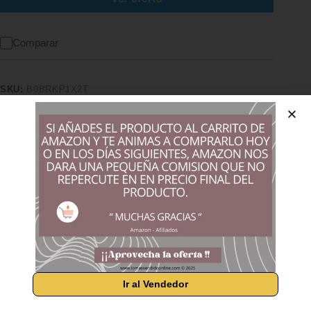
Comparar
SKU:
B0BRKP1X2T
CATEGORÍA:
VARIOS
Características adicionales
Calidad superior
Pago seguro
Satisfacción garantizada
Devolución garantizada
Información adicional
Dimensiones
2 cm; 6, 42, 5 x 32 x 25, 7 kg
Valoraciones (0)
Ir al Vendedor