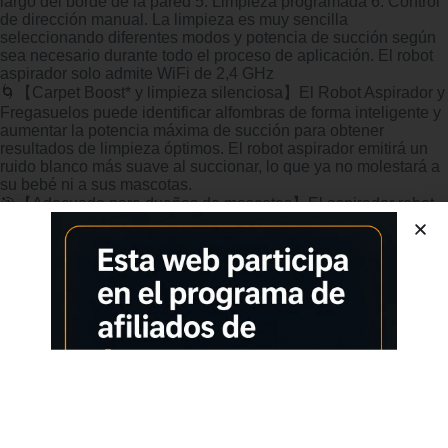
largo del borde de la pared 5. Limpieza programada 6. Control
de dirección manual. La limpieza es muy sencilla
seleccionando diferentes modos y potencia de succión según
sea necesario durante todo el proceso de aplicación. El robot
aspirador solo admite WiFi de 2,4 GHz
🌀【Carpet Boost* y limpieza silenciosa】El Robot Aspirador y
Fregasuelos puede identificar alfombras de forma inteligente y
aumentar la potencia máxima de succión para obtener
resultados de limpieza óptimos. El robot aspirador emitirá un
ruido blanco más suave al succionar, lo que ya no molestará a
su bebé ni a sus mascotas.
🎯【Adecuado para dueños de mascotas】El aspirador robot
tiene una potente potencia de succión de 4000pa. Los dos
cepillos laterales del robot aspirador concentran el polvo, el
pelo de las mascotas y los residuos. El robot aspirador es
aspirado por una boquilla sin escobillas diseñada para
hogares con mascotas. Las aspiradoras robotizadas utilizan un
cepillo giratorio tradicional para limpiar el cabello enredado sin
ensuciarse las manos.
📲【Succión de huracán de 4000 Pa】El robot aspirador J10
recientemente actualizado tiene una potencia de supersucción
de 4000 Pa y una cobertura de limpieza del 96%, ¡lo cual es
mejor que todos los aspirador robot anteriores! Con una
duración máxima de la batería de 150 minutos, puede limpiar
fácilmente un área de 200 metros cuadrados. El robot