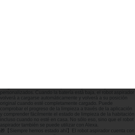
aspirador puede brindarle un hogar limpio y ordenado.
🌟【Barrido, aspiración y trapeado 3 en 1】 El robot aspirador
J10 está equipado con un tanque de agua y una caja de polvo
dos en uno, que permite aspirar, barrer y trapear al mismo
tiempo. El aspirador robot tiene un tanque de agua mejorado y
un ventilador que admite un ajuste de volumen de agua de tres
niveles y un ajuste de potencia de succión de tres niveles. El
robot aspirador puede controlar la potencia de succión y la
humedad según el grado de suciedad del piso para cumplir
con los requisitos. Necesidades de limpieza de diferentes
suelos como baldosas, suelos de madera, mármol, etc. No hay
que preocuparse. El agua restante empapó el suelo.
🎈【Control inteligente múltiple】El robot aspirador J10 se
controla a través de una aplicación (solo Wi-Fi de 2,4 GHz).
Puede configurar la hora y el lugar del Robot Aspirador y
Fregasuelos a través de la aplicación y realizar ajustes
personalizados. Cuando la batería está baja, el robot aspirador
volverá a cargarse automáticamente y volverá a su posición
original cuando esté completamente cargado. Puede
comprobar el progreso de la limpieza a través de la aplicación
y comprender fácilmente el estado de limpieza de la habitación
incluso cuando no esté en casa. No sólo eso, sino que el robot
aspirador también se puede utilizar con Alexa.
🎁【Siempre hemos estado ahí】El robot aspirador cuenta con