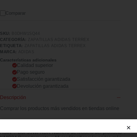
Comparar
SKU:
B0DHW1SQ44
CATEGORÍA:
ZAPATILLAS ADIDAS TERREX
ETIQUETA:
ZAPATILLAS ADIDAS TERREX
MARCA:
ADIDAS
Características adicionales
Calidad superior
Pago seguro
Satisfacción garantizada
Devolución garantizada
Descripción
Comprar los productos más vendidos en tiendas online
adidas Terrex Skychaser Ax5 na (fabricante Fecha de primera
disponibilidad ‏ : ‎ 20 de mayo de 2025 Fabricante ‏ : ‎ adidas
ASIN ‏ : ‎ B0F99WFKDR Número de modelo del producto ‏ : ‎