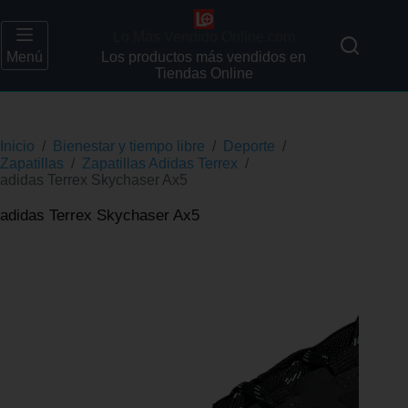
Lo Más Vendido Online.com
Menú
Los productos más vendidos en
Tiendas Online
Inicio
/
Bienestar y tiempo libre
/
Deporte
/
Zapatillas
/
Zapatillas Adidas Terrex
/
adidas Terrex Skychaser Ax5
adidas Terrex Skychaser Ax5